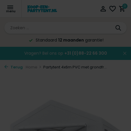
0
Altijd de laagste
prijsgarantie!
Vragen? Bel ons op
+31 (0)88-22 66 300
Terug
Home
Partytent 4x6m PVC met grondfr...