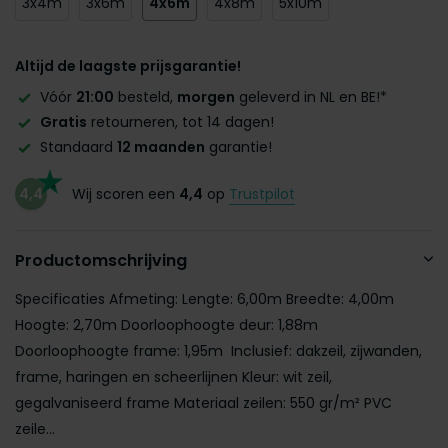
3x4m
3x6m
4x6m
4x8m
5x10m
Altijd de laagste prijsgarantie!
Vóór
21:00
besteld,
morgen
geleverd in NL en BE!*
Gratis
retourneren, tot 14 dagen!
Standaard
12 maanden
garantie!
4,4
Wij scoren een
4,4
op
Trustpilot
Productomschrijving
Specificaties Afmeting: Lengte: 6,00m Breedte: 4,00m
Hoogte: 2,70m Doorloophoogte deur: 1,88m
Doorloophoogte frame: 1,95m Inclusief: dakzeil, zijwanden,
frame, haringen en scheerlijnen Kleur: wit zeil,
gegalvaniseerd frame Materiaal zeilen: 550 gr/m² PVC
zeile...