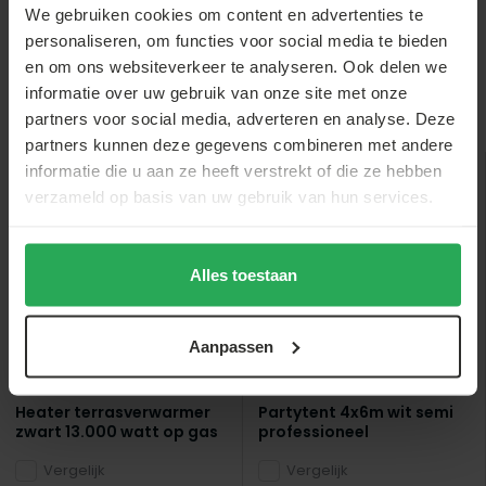
We gebruiken cookies om content en advertenties te
personaliseren, om functies voor social media te bieden
en om ons websiteverkeer te analyseren. Ook delen we
informatie over uw gebruik van onze site met onze
Anderen bekeken ook
partners voor social media, adverteren en analyse. Deze
partners kunnen deze gegevens combineren met andere
informatie die u aan ze heeft verstrekt of die ze hebben
verzameld op basis van uw gebruik van hun services.
sale
sale
Alles toestaan
Aanpassen
Lizzely Garden & Living
Lizzely Garden & Living
Heater terrasverwarmer
Partytent 4x6m wit semi
zwart 13.000 watt op gas
professioneel
Vergelijk
Vergelijk