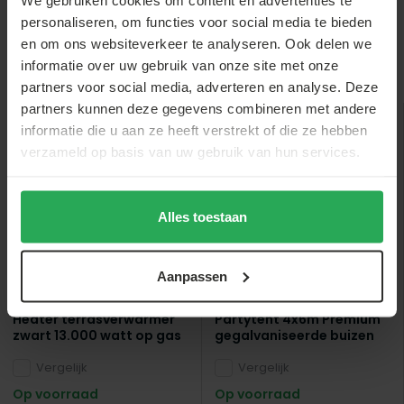
personaliseren, om functies voor social media te bieden
en om ons websiteverkeer te analyseren. Ook delen we
informatie over uw gebruik van onze site met onze
Anderen bekeken ook
partners voor social media, adverteren en analyse. Deze
partners kunnen deze gegevens combineren met andere
informatie die u aan ze heeft verstrekt of die ze hebben
sale
verzameld op basis van uw gebruik van hun services.
Alles toestaan
Aanpassen
Lizzely Garden & Living
Lizzely Garden & Living
Heater terrasverwarmer
Partytent 4x6m Premium
zwart 13.000 watt op gas
gegalvaniseerde buizen
Vergelijk
Vergelijk
Op voorraad
Op voorraad