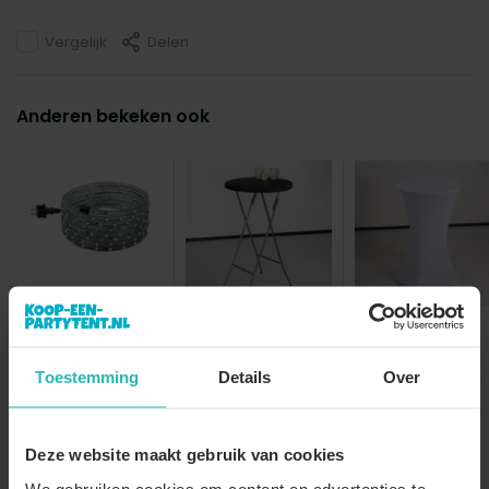
Vergelijk
Delen
Anderen bekeken ook
Lichtslang LED 9m
Statafel zwart
Stretch rok wit
60cm breed blad
statafelrok
statafel 60c...
Toestemming
Details
Over
€44,-
€34,-
€3,-
€8,-
€39,-
€33,-
Deze website maakt gebruik van cookies
We gebruiken cookies om content en advertenties te