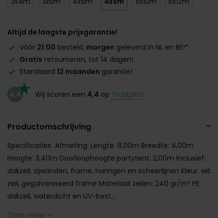
3x4m
3x6m
4x6m
4x8m
5x10m
6x12m
Altijd de laagste prijsgarantie!
Vóór
21:00
besteld,
morgen
geleverd in NL en BE!*
Gratis
retourneren, tot 14 dagen!
Standaard
12 maanden
garantie!
4,4
Wij scoren een
4,4
op
Trustpilot
Productomschrijving
Specificaties Afmeting: Lengte: 8,00m Breedte: 4,00m
Hoogte: 3,40m Doorloophoogte partytent: 2,00m Inclusief:
dakzeil, zijwanden, frame, haringen en scheerlijnen Kleur: wit
zeil, gegalvaniseerd frame Materiaal zeilen: 240 gr/m² PE
dakzeil, waterdicht en UV-best...
Toon meer