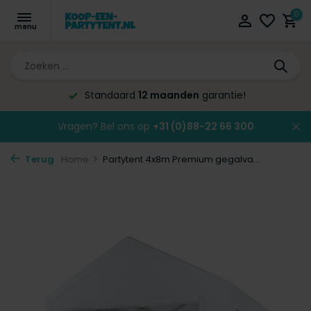
0
Standaard
12 maanden
garantie!
Vragen? Bel ons op
+31 (0)88-22 66 300
Terug
Home
Partytent 4x8m Premium gegalva...