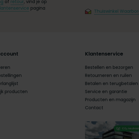
ng
of
retour
, vind je op
lantenservice
pagina
Thuiswinkel Waarbor
account
Klantenservice
reren
Bestellen en bezorgen
estellingen
Retourneren en ruilen
rlanglijst
Betalen en terugbetalen
ijk producten
Service en garantie
Producten en magazijn
Contact