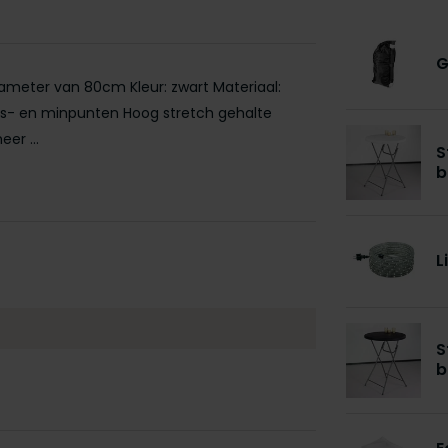
G
iameter van 80cm Kleur: zwart Materiaal:
lus- en minpunten Hoog stretch gehalte
er ...
S
b
L
S
b