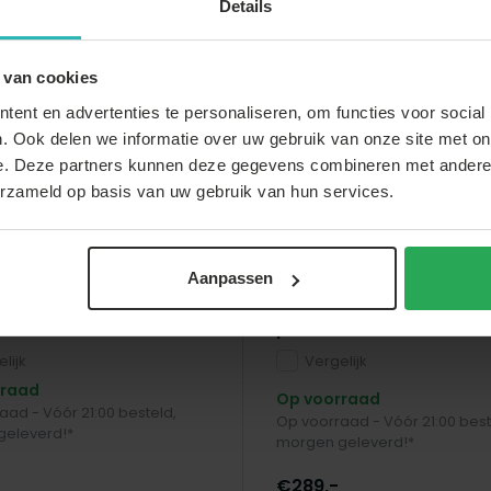
Details
Favoriet
 van cookies
ent en advertenties te personaliseren, om functies voor social
. Ook delen we informatie over uw gebruik van onze site met on
e. Deze partners kunnen deze gegevens combineren met andere i
erzameld op basis van uw gebruik van hun services.
arden & Living
Lizzely Garden & Living
Aanpassen
nt 3x4m grijs semi
Partytent 3x6m wit sem
sioneel
professioneel
lijk
Vergelijk
rraad
Op voorraad
aad - Vóór 21:00 besteld,
Op voorraad - Vóór 21:00 best
eleverd!*
morgen geleverd!*
€289,-