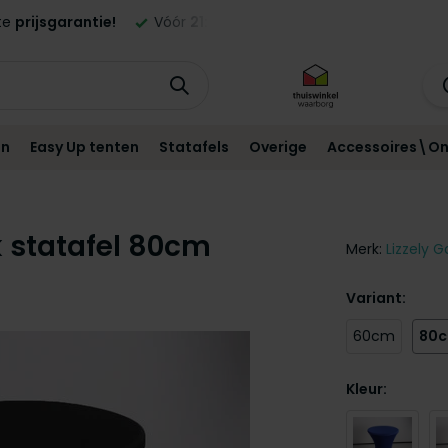
teld,
morgen
geleverd in NL en BE!*
Standaard
12 maande
en
Easy Up tenten
Statafels
Overige
Accessoires\On
k statafel 80cm
Merk:
Lizzely G
Variant:
60cm
80
Kleur: