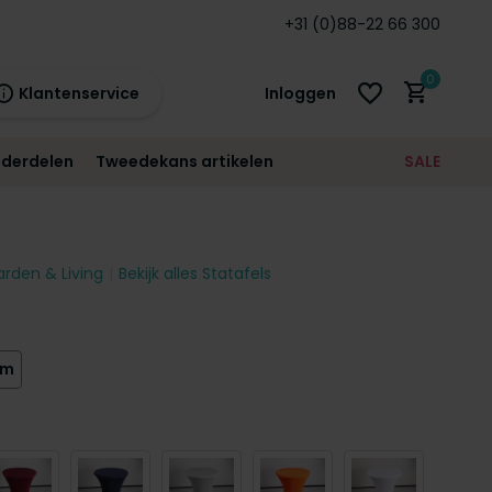
n
garantie!
+31 (0)88-22 66 300
0
Klantenservice
Inloggen
derdelen
Tweedekans artikelen
SALE
21:00
morgen
12 maanden
prijsgarantie!
arden & Living
Bekijk alles Statafels
Account aanmaken
Account aanmaken
cm