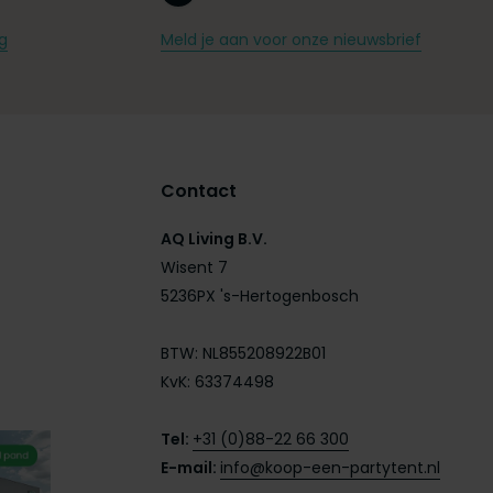
g
Meld je aan voor onze nieuwsbrief
Contact
AQ Living B.V.
Wisent 7
5236PX 's-Hertogenbosch
BTW: NL855208922B01
KvK: 63374498
Tel:
+31 (0)88-22 66 300
E-mail:
info@koop-een-partytent.nl