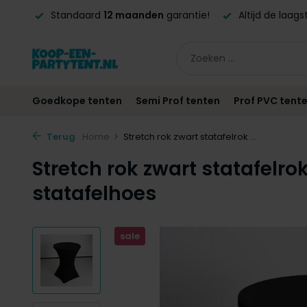
arantie!
Altijd de laagste
prijsgarantie!
Vóór
21:00
bes
Goedkope tenten
Semi Prof tenten
Prof PVC tent
Terug
Home
Stretch rok zwart statafelrok ...
Stretch rok zwart statafelro
statafelhoes
sale