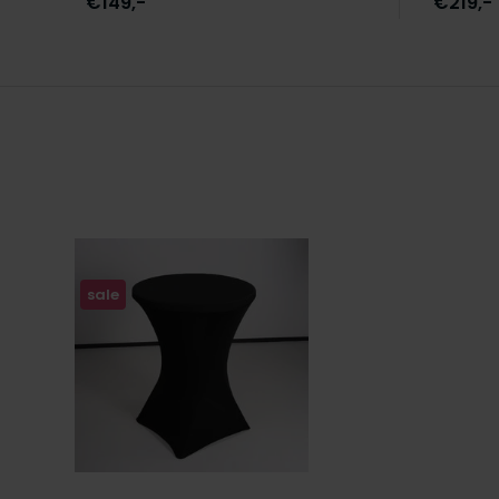
€149,-
€219,-
sale