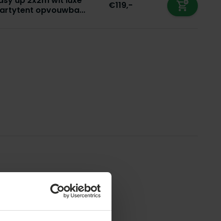
asy up 2x2m wit luxe
€119,-
artytent opvouwba...