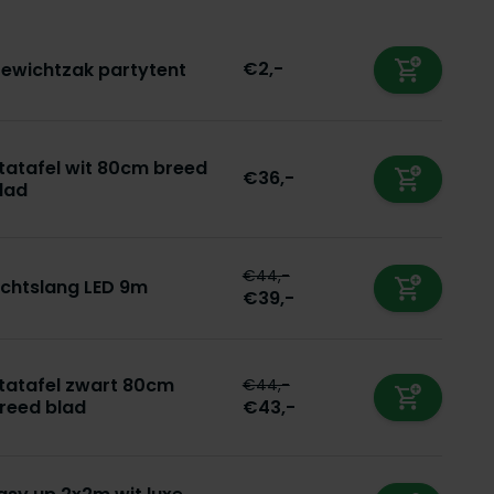
€2,-
ewichtzak partytent
tatafel wit 80cm breed
€36,-
lad
€44,-
ichtslang LED 9m
€39,-
tatafel zwart 80cm
€44,-
reed blad
€43,-