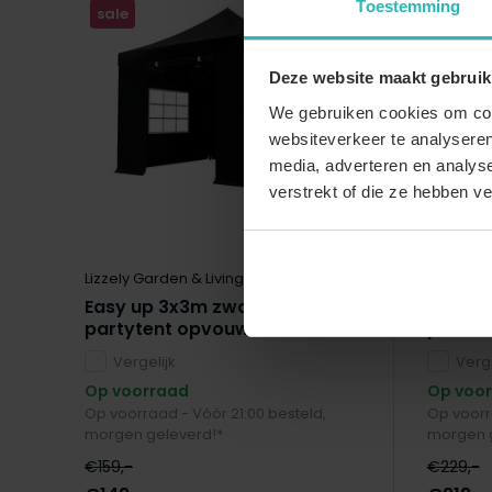
Toestemming
sale
sale
Deze website maakt gebruik
We gebruiken cookies om cont
websiteverkeer te analyseren
media, adverteren en analys
verstrekt of die ze hebben v
Lizzely Garden & Living
Lizzely G
Easy up 3x3m zwart luxe
Partyte
partytent opvouwbaar
profes
Vergelijk
Verge
Op voorraad
Op voo
Op voorraad - Vóór 21:00 besteld,
Op voorr
morgen geleverd!*
morgen g
€159,-
€229,-