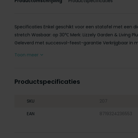
Productomschrijving
Productspecificaties
Specificaties Enkel geschikt voor een statafel met een d
stretch Wasbaar: op 30℃ Merk: Lizzely Garden & Living P
Geleverd met succesvol-feest-garantie Verkrijgbaar in me
Toon meer
Productspecificaties
SKU
207
EAN
8719324236553