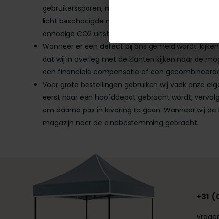
gebruikerssporen, met een korting opnieuw verkoc
licht beschadigde modellen via Marktplaats verkoc
onnodige CO2 uitstoot.
Wanneer er een defect bij ons gemeld wordt, kijken w
dat wij in overleg met de klanten kijken naar de m
een financiële compensatie of een gecombineerde 
Voor grote bestellingen gebruiken wij vaak onze ei
eerst naar een hoofddepot gebracht wordt, vervol
om daarna pas in levering te gaan. Wanneer wij de b
magazijn naar de eindbestemming gebracht.
+31 (
Vragen