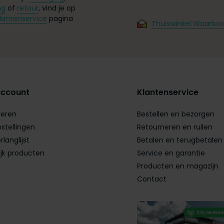
ng
of
retour
, vind je op
lantenservice
pagina
Thuiswinkel Waarbor
account
Klantenservice
reren
Bestellen en bezorgen
estellingen
Retourneren en ruilen
rlanglijst
Betalen en terugbetalen
ijk producten
Service en garantie
Producten en magazijn
Contact