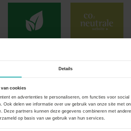
Details
ime right delivery van minimaal 98% hebben.
iner product ontvangen, waarmee transport van loze lucht
 van cookies
ent en advertenties te personaliseren, om functies voor social
teriaal.
. Ook delen we informatie over uw gebruik van onze site met on
e in de lijst van toonaangevende bedrijven inzake CO2
e. Deze partners kunnen deze gegevens combineren met andere i
sport via binnenvaartschepen, is er een besparing van 20-
erzameld op basis van uw gebruik van hun services.
etouren weg te gooien. Zo worden retouren met lichte