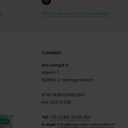
g
Meld je aan voor onze nieuwsbrief
Contact
AQ Living B.V.
Wisent 7
5236PX 's-Hertogenbosch
BTW: NL855208922B01
KvK: 63374498
Tel:
+31 (0)88-22 66 300
E-mail:
info@koop-een-partytent.nl