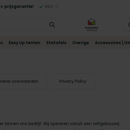
ste
prijsgarantie!
Vóór
21:00
besteld,
morgen
geleverd in NL
en
Easy Up tenten
Statafels
Overige
Accessoires\On
mene voorwaarden
Privacy Policy
ler binnen ons bedrijf. Wij opereren vanuit een zelfgebouwd,