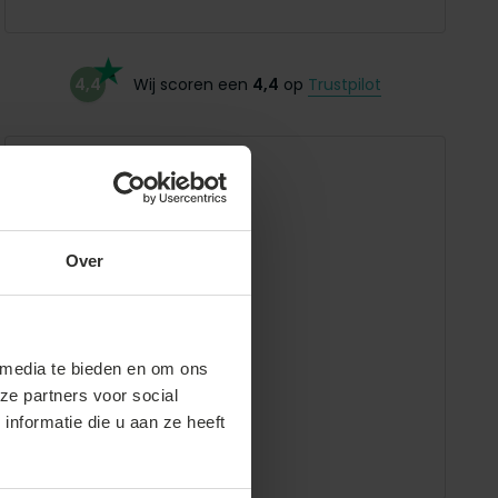
4,4
Wij scoren een
4,4
op
Trustpilot
AQ Living B.V.
Wisent 7
5236PX 's-Hertogenbosch
Over
BTW: NL855208922B01
KvK: 63374498
 media te bieden en om ons
Bekijk op Google Maps
ze partners voor social
nformatie die u aan ze heeft
BTW: NL855208922B01
KvK: 63374498