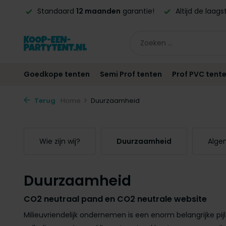
 BE!*
Standaard
12 maanden
garantie!
Altijd de laag
Goedkope tenten
Semi Prof tenten
Prof PVC tent
Terug
Home
Duurzaamheid
Wie zijn wij?
Duurzaamheid
Alge
Duurzaamheid
CO2 neutraal pand en CO2 neutrale website
Milieuvriendelijk ondernemen is een enorm belangrijke pij