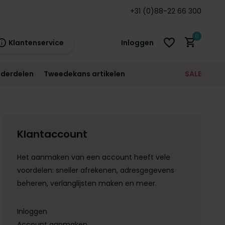
 en BE!*
Standaard
12 maanden
+31 (0)88-22 66 300
garantie!
0
Klantenservice
Inloggen
derdelen
Tweedekans artikelen
SALE
21:00
morgen
12 maanden
prijsgarantie!
Account aanmaken
Klantaccount
Account aanmaken
Het aanmaken van een account heeft vele
voordelen: sneller afrekenen, adresgegevens
beheren, verlanglijsten maken en meer.
Inloggen
Account aanmaken