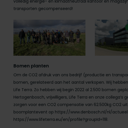
volledig energie- en klimaatneutraal kantoor en magazij
transporten gecompenseerd!
Bomen planten
Om de CO2 afdruk van ons bedrijf (productie en transpor
bomen, gerelateerd aan het aantal verkopen. Wij hebb
Life Terra. Zo hebben wij begin 2022 al 2.500 bomen ge
Hertogenbosch, vrijwilligers, Life Terra en onze collega’s
zorgen voor een CO2 compensatie van 62.500kg CO2 uitst
boomplantevent op https://www.denbosch.nl/nl/actuee
https://www.lifeterra.eu/en/profile?groupId=118.