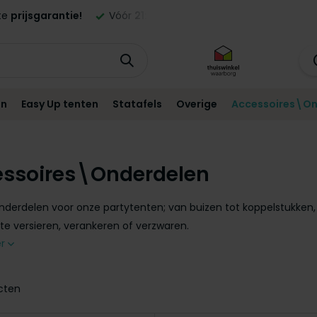
ld,
morgen
geleverd in NL en BE!*
Standaard
12 maanden
g
en
Easy Up tenten
Statafels
Overige
Accessoires\On
ssoires\Onderdelen
nderdelen voor onze partytenten; van buizen tot koppelstukken,
e versieren, verankeren of verzwaren.
er
cten