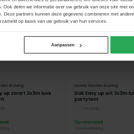
. Ook delen we informatie over uw gebruik van onze site met on
e. Deze partners kunnen deze gegevens combineren met andere i
erzameld op basis van uw gebruik van hun services.
Aanpassen
rden & Living
Lizzely Garden & Living
y up zwart 3x3m luxe
Dak Easy up wit 3x3m lu
nt
partytent
ijk
Vergelijk
raad
Op voorraad
lling
Voorbestelling