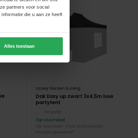
ze partners voor social
nformatie die u aan ze heeft
Alles toestaan
Lizzely Garden & Living
xe
Dak Easy up zwart 3x4,5m luxe
partytent
Vergelijk
Op voorraad
Op voorraad - Vóór 21:00 besteld,
morgen geleverd!*