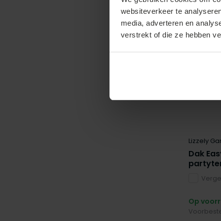
websiteverkeer te analyseren
media, adverteren en analys
verstrekt of die ze hebben v
Lizzely Ga
Dak Eas
partyte
Vergel
Op voor
Voorbeste