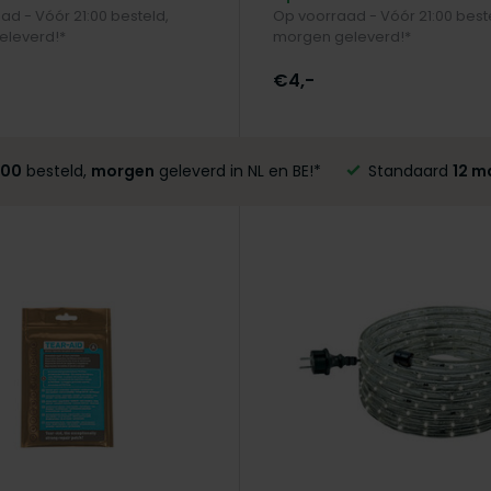
ad - Vóór 21:00 besteld,
Op voorraad - Vóór 21:00 best
eleverd!*
morgen geleverd!*
€4,-
:00
besteld,
morgen
geleverd in NL en BE!*
Standaard
12 m