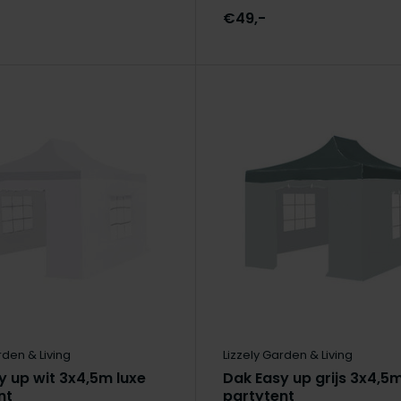
€49,-
rden & Living
Lizzely Garden & Living
y up wit 3x4,5m luxe
Dak Easy up grijs 3x4,5m
nt
partytent