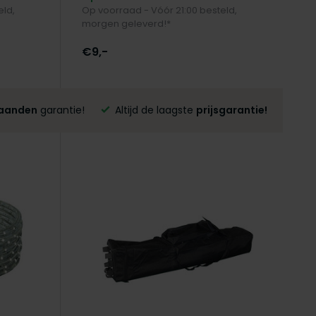
eld,
Op voorraad - Vóór 21:00 besteld,
morgen geleverd!*
€9,-
aanden
garantie!
Altijd de laagste
prijsgarantie!