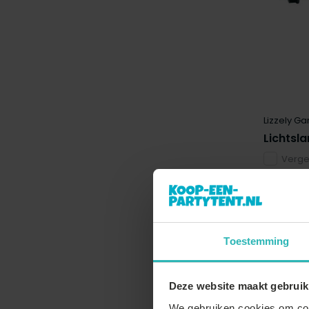
30mm
(5)
40mm
(1)
Materiaal
metaal + kunststof
(1)
waterafstotend
(1)
Lizzely Ga
Lichtsl
brandvertragend
(5)
Vergel
Op voor
Op voorra
morgen g
€44,-
Toestemming
€39,-
Deze website maakt gebruik
We gebruiken cookies om cont