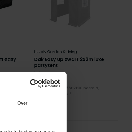
Lizzely Garden & Living
m easy
Dak Easy up zwart 2x2m luxe
partytent
Vergelijk
Op voorraad
eld,
Op voorraad - Vóór 21:00 besteld,
morgen geleverd!*
Over
€44,-
 media te bieden en om ons