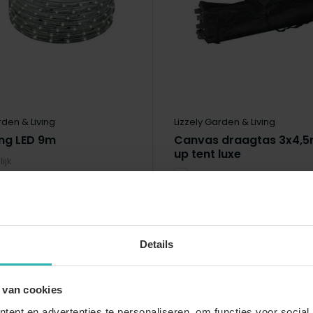
rden & Living
Lizzely Garden & Living
ang LED 9m
Canvas draagtas 3x4,5
up tent luxe
ijk
Vergelijk
raad
Op voorraad
ad - Vóór 21:00 besteld,
Op voorraad - Vóór 21:00 best
eleverd!*
morgen geleverd!*
Details
€39,95
 van cookies
ent en advertenties te personaliseren, om functies voor social