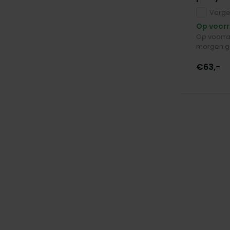
Vergel
Op voor
Op voorra
morgen g
€63,-