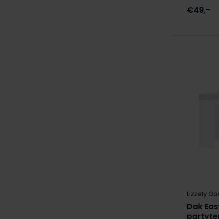
€49,-
Lizzely Ga
Dak Eas
partyte