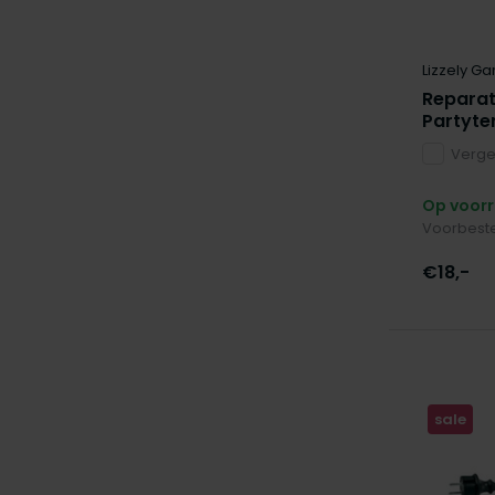
Gebruik
Lizzely Ga
één dag beschut
(15)
Reparati
één dag onbeschut
(3)
Partyte
meerdere dagen beschut
(2)
Vergel
meerdere dagen onbeschut
(5)
Op voor
meerdere weken
(1)
Voorbeste
meerdere maanden
(6)
€18,-
binnen en buiten
(2)
Dikte frame
19mm
(1)
sale
22mm
(1)
25mm
(1)