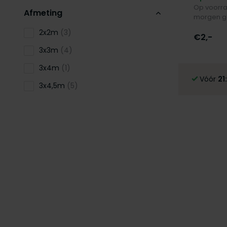
Op voorra
Afmeting
morgen g
2x2m
(3)
€2,-
3x3m
(4)
3x4m
(1)
Vóór
21
3x4,5m
(5)
3x6m
(7)
4x6m
(1)
4x8m
(1)
5x10m
(2)
Aantal personen
1 tot 10
(2)
1 tot 15
(1)