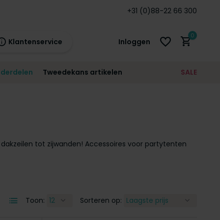
arantie!
+31 (0)88-22 66 300
0
Klantenservice
Inloggen
derdelen
Tweedekans artikelen
SALE
21:00
morgen
12 maanden
prijsgarantie!
Account aanmaken
Account aanmaken
 dakzeilen tot zijwanden! Accessoires voor partytenten
Toon:
Sorteren op: