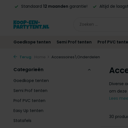
ntie!
Altijd de laagste
prijsgarantie!
Vóór
21:00
beste
Goedkope tenten
Semi Prof tenten
Prof PVC tent
Terug
Home
Accessoires\Onderdelen
Acce
Categorieën
Goedkope tenten
Diverse o
Semi Prof tenten
om deze t
Lees me
Prof PVC tenten
Easy Up tenten
30 produ
Statafels