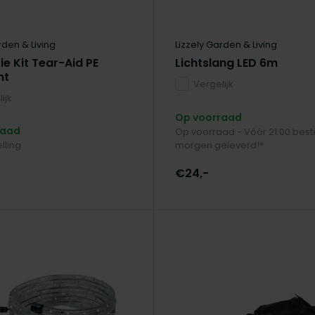
rden & Living
Lizzely Garden & Living
e Kit Tear-Aid PE
Lichtslang LED 6m
nt
Vergelijk
ijk
Op voorraad
raad
Op voorraad - Vóór 21:00 best
lling
morgen geleverd!*
€24,-