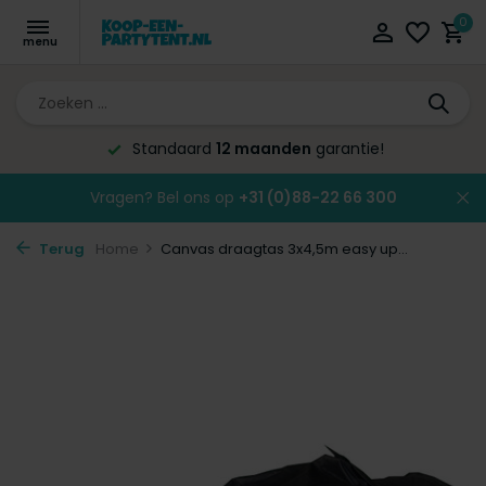
0
Standaard
12 maanden
garantie!
Vragen? Bel ons op
+31 (0)88-22 66 300
Terug
Home
Canvas draagtas 3x4,5m easy up...