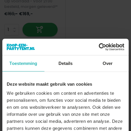
Op voorraad - Vóór 21:00
besteld, morgen geleverd!*
€169,-
€169,-
Overige categorieën in Accessoires\Onderdelen
Toestemming
Details
Over
Deze website maakt gebruik van cookies
We gebruiken cookies om content en advertenties te
Onderdelen
personaliseren, om functies voor social media te bieden
Gewichtzakken
partytent
en om ons websiteverkeer te analyseren. Ook delen we
informatie over uw gebruik van onze site met onze
partners voor social media, adverteren en analyse. Deze
partners kunnen deze gegevens combineren met andere