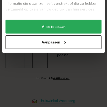
informatie die u aan ze heeft verstrekt of die ze hebben
verzameld op basis van uw gebruik van hun services.
Alles toestaan
+31 (0)88-22 66 300
Vragen over je
bezorging
,
Aanpassen
betaling
of
retour
, vind je
op onze
klantenservice
pagina
Thuiswinkel Waarborg