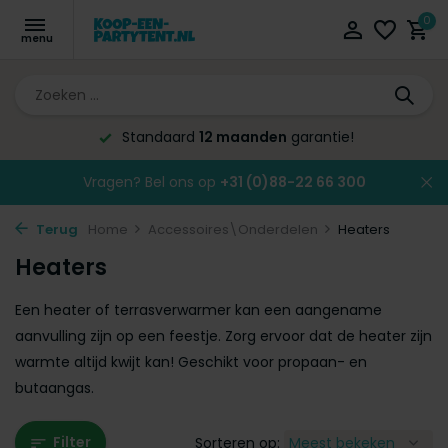
0
Standaard
12 maanden
garantie!
Vragen? Bel ons op
+31 (0)88-22 66 300
Terug
Home
Accessoires\Onderdelen
Heaters
Heaters
Een heater of terrasverwarmer kan een aangename
aanvulling zijn op een feestje. Zorg ervoor dat de heater zijn
warmte altijd kwijt kan! Geschikt voor propaan- en
butaangas.
Filter
Sorteren op: