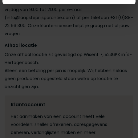
Voor vragen zijn wij bereikbaar van maandag tot en met
vrijdag van 9:00 tot 21:00 per e-mail
(
info@laagsteprijsgarantie.com
) of per telefoon +31 (0)88-
22 66 300. Onze klantenservice helpt je graag met al jouw
vragen.
Afhaal locatie
Onze afhaal locatie zit gevestigd op Wisent 7, 5236PX in 's-
Hertogenbosch.
Alleen een betaling per pin is mogelijk. Wij hebben helaas
geen producten opgesteld staan welke op locatie te
bezichtigen zijn.
Klantaccount
Het aanmaken van een account heeft vele
voordelen: sneller afrekenen, adresgegevens
beheren, verlanglijsten maken en meer.