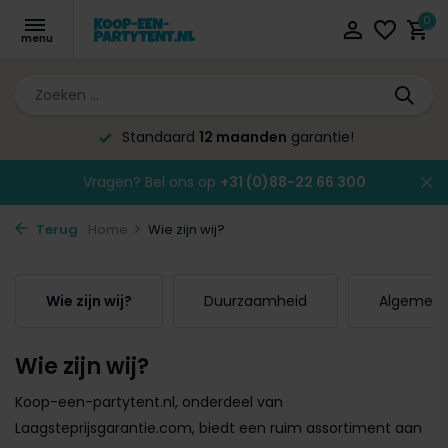
0
Altijd de laagste
prijsgarantie!
Vragen? Bel ons op
+31 (0)88-22 66 300
Terug
Home
Wie zijn wij?
Wie zijn wij?
Duurzaamheid
Algemene
Wie zijn wij?
Koop-een-partytent.nl, onderdeel van
Laagsteprijsgarantie.com, biedt een ruim assortiment aan