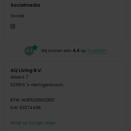
Socialmedia
Socials
4,4
Wij scoren een
4,4
op
Trustpilot
AQ Living B.V.
Wisent 7
5236PX 's-Hertogenbosch
BTW: NL855208922B01
KvK: 63374498
Bekijk op Google Maps