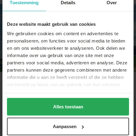
Toestemming
Details
Over
Deze website maakt gebruik van cookies
We gebruiken cookies om content en advertenties te
personaliseren, om functies voor social media te bieden
en om ons websiteverkeer te analyseren. Ook delen we
informatie over uw gebruik van onze site met onze
partners voor social media, adverteren en analyse. Deze
partners kunnen deze gegevens combineren met andere
informatie die u aan ze heeft verstrekt of die ze hebben
Kamer van Koophandel
verzameld op basis van uw gebruik van hun services.
Laagsteprijsgarantie.com valt samen met de andere
websites onder Laagsteprijsgarantie BV, ingeschreven bij de
Alles toestaan
Kamer van Koophandel met het KvK nummer 63374498 en
BTW nummer NL855208922B01.
Aanpassen
Bereikbaar