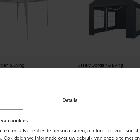
rden & Living
Lizzely Garden & Living
ans model: Partytent
Tweedekans model: Par
t budget zonder
3x4m grijs semi profess
en
Vergelijk
ijk
Details
voorraad
Niet op voorraad
lling
Voorbestelling
 van cookies
€142,-
ent en advertenties te personaliseren, om functies voor social
. Ook delen we informatie over uw gebruik van onze site met on