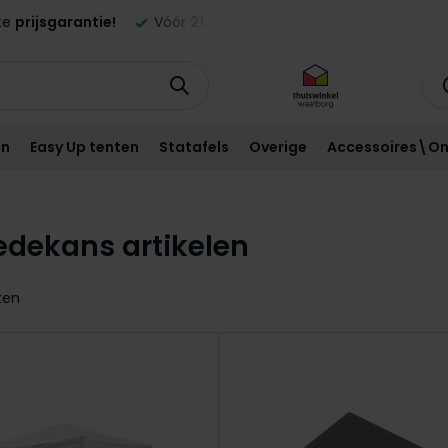
ste
prijsgarantie!
Vóór
21:00
besteld,
morgen
geleverd in NL
en
Easy Up tenten
Statafels
Overige
Accessoires\On
dekans artikelen
ten