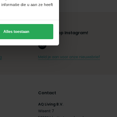
nformatie die u aan ze heeft
Alles toestaan
Volg ons op Instagram!
g
Meld je aan voor onze nieuwsbrief
Contact
AQ Living B.V.
Wisent 7