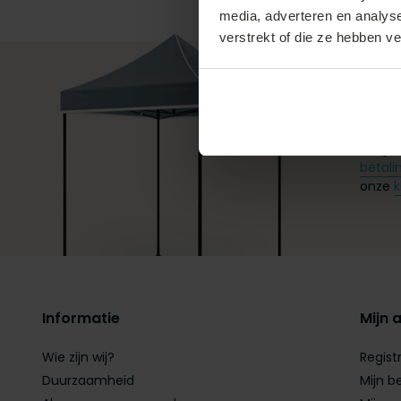
media, adverteren en analys
verstrekt of die ze hebben v
+31 (
Vragen
betali
onze
k
Informatie
Mijn 
Wie zijn wij?
Regist
Duurzaamheid
Mijn b