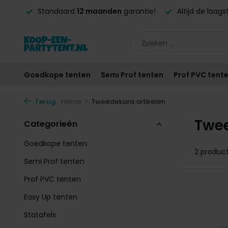
 BE!*
Standaard
12 maanden
garantie!
Altijd de laag
Goedkope tenten
Semi Prof tenten
Prof PVC tent
Terug
Home
Tweedekans artikelen
Twee
Categorieën
Goedkope tenten
2 produc
Semi Prof tenten
Prof PVC tenten
Easy Up tenten
Statafels