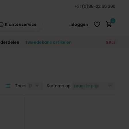
 en BE!*
Standaard
12 maanden
+31 (0)88-22 66 300
garantie!
0
Klantenservice
Inloggen
derdelen
Tweedekans artikelen
SALE
21:00
morgen
12 maanden
prijsgarantie!
Account aanmaken
Account aanmaken
Toon:
Sorteren op: