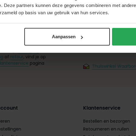
e. Deze partners kunnen deze gegevens combineren met andere i
erzameld op basis van uw gebruik van hun services.
Aanpassen
0)88-22 66 300
 over je
bezorging
,
ng
of
retour
, vind je op
lantenservice
pagina
Thuiswinkel Waarbor
account
Klantenservice
reren
Bestellen en bezorgen
estellingen
Retourneren en ruilen