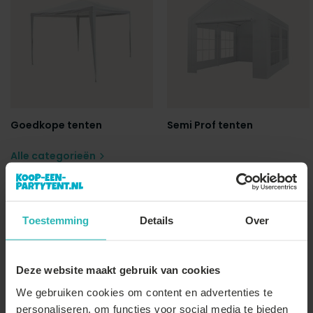
Goedkope tenten
Semi Prof tenten
Alle categorieën
Populaire producten
Toestemming
Details
Over
Alle populaire producten
Deze website maakt gebruik van cookies
sale
We gebruiken cookies om content en advertenties te
personaliseren, om functies voor social media te bieden