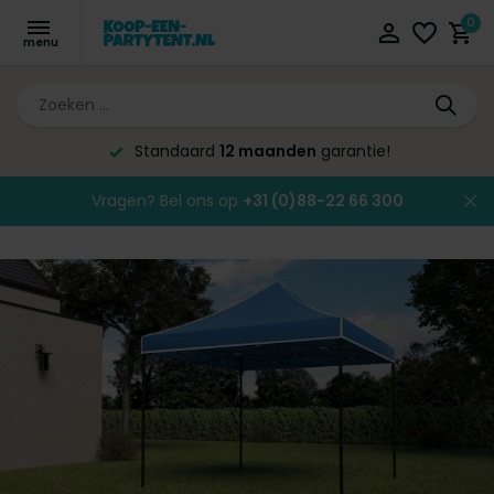
0
Standaard
12 maanden
garantie!
Vragen? Bel ons op
+31 (0)88-22 66 300