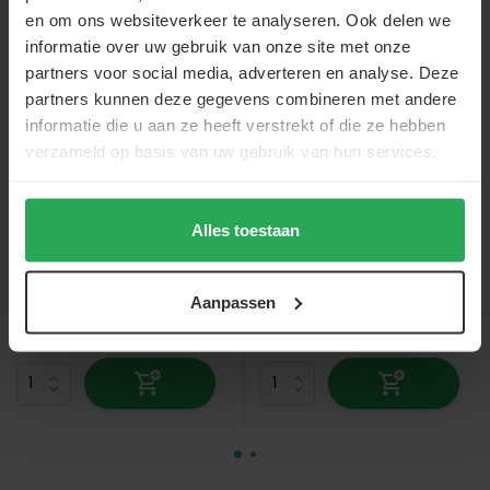
en om ons websiteverkeer te analyseren. Ook delen we
informatie over uw gebruik van onze site met onze
partners voor social media, adverteren en analyse. Deze
partners kunnen deze gegevens combineren met andere
informatie die u aan ze heeft verstrekt of die ze hebben
Lizzely Garden & Living
Lizzely Garden & Living
verzameld op basis van uw gebruik van hun services.
Easy up 3x6m zwart
Easy up 3x4,5m grijs
30mm (aluminium buizen)
40mm (aluminium buizen)
semi prof partytent
semi prof partytent
opvouwbaar
Vergelijk
opvouwbaar
Vergelijk
Alles toestaan
Op voorraad
Op voorraad
Op voorraad - Vóór 21:00
Op voorraad - Vóór 16:00
besteld, morgen geleverd!*
besteld, morgen geleverd!*
Aanpassen
€499,-
€539,-
€499,-