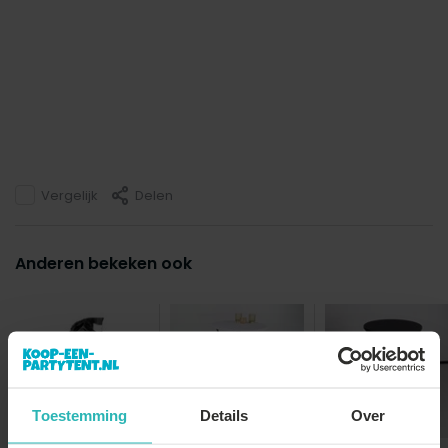
Vergelijk
Delen
Anderen bekeken ook
Toestemming
Details
Over
Gewichtzak