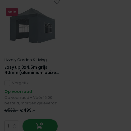
sale
Lizzely Garden & Living
Easy up 3x4,5m grijs
40mm (aluminium buizen)
semi prof partytent
opvouwbaar
Vergelijk
Op voorraad
Op voorraad - Vóór 16:00
besteld, morgen geleverd!*
€539,-
€499,-