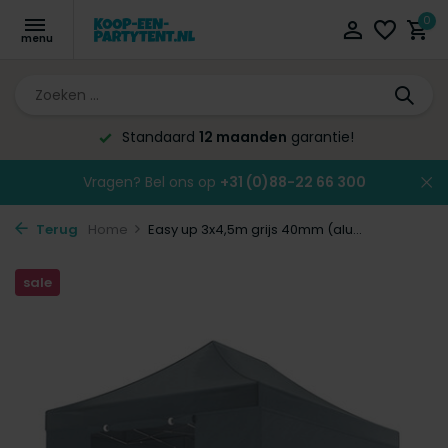
0
ie!
Altijd de laagste
prijsgarantie!
Vragen? Bel ons op
+31 (0)88-22 66 300
Terug
Home
Easy up 3x4,5m grijs 40mm (alu...
sale