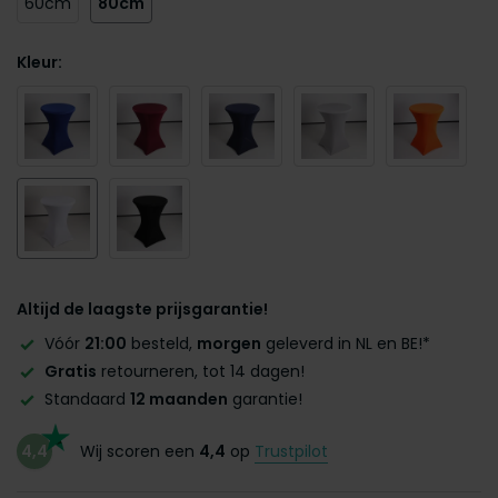
60cm
80cm
Kleur:
Altijd de laagste prijsgarantie!
Vóór
21:00
besteld,
morgen
geleverd in NL en BE!*
Gratis
retourneren, tot 14 dagen!
Standaard
12 maanden
garantie!
4,4
Wij scoren een
4,4
op
Trustpilot