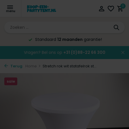
0
ie!
Altijd de laagste
prijsgarantie!
Vragen? Bel ons op
+31 (0)88-22 66 300
Terug
Home
Stretch rok wit statafelrok st...
sale