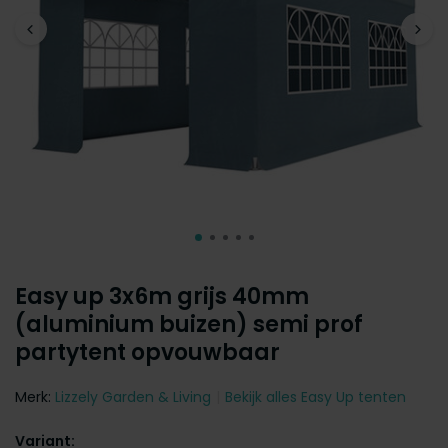
Easy up 3x6m grijs 40mm
(aluminium buizen) semi prof
partytent opvouwbaar
Merk:
Lizzely Garden & Living
Bekijk alles Easy Up tenten
Variant: