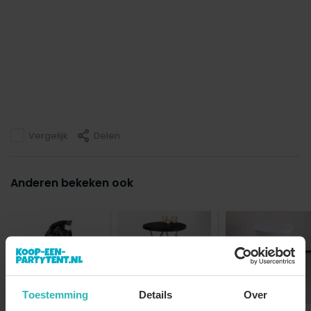
Vergelijk
Delen
Anderen bekeken ook
Toestemming
Details
Over
Gewichtzak