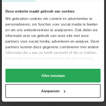
partytent
Statafel zwart
Stretch rok wit
60cm breed blad
statafelrok
statafel 60c...
Deze website maakt gebruik van cookies
€34,-
We gebruiken cookies om content en advertenties te
€3,-
€8,-
€2,-
€33,-
personaliseren, om functies voor social media te bieden
en om ons websiteverkeer te analyseren. Ook delen we
informatie over uw gebruik van onze site met onze
partners voor social media, adverteren en analyse. Deze
partners kunnen deze gegevens combineren met andere
informatie die u aan ze heeft verstrekt of die ze hebben
Anderen bekeken ook
verzameld op basis van uw gebruik van hun services.
Alles toestaan
sale
sale
Aanpassen