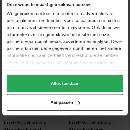
€44,-
€229,-
Deze website maakt gebruik van cookies
€39,-
€119,-
€219,-
We gebruiken cookies om content en advertenties te
personaliseren, om functies voor social media te bieden
en om ons websiteverkeer te analyseren. Ook delen we
informatie over uw gebruik van onze site met onze
partners voor social media, adverteren en analyse. Deze
partners kunnen deze gegevens combineren met andere
Anderen bekeken ook
informatie die u aan ze heeft verstrekt of die ze hebben
verzameld op basis van uw gebruik van hun services.
sale
Alles toestaan
Aanpassen
Lizzely Garden & Living
Lizzely Garden & Living
Stretch rok zwart
Stretch rok grijs