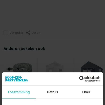
Vergelijk
Delen
Anderen bekeken ook
Lichtslang LED 9m
Partytent 3x4m
Easy up 2x2m wit
Toestemming
Details
Over
grijs semi
luxe partytent
professioneel
opvouwba...