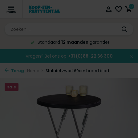
0
d
12 maanden
garantie!
Altijd de l
Vragen? Bel ons op
+31 (0)88-22 66 300
Terug
Home
Statafel zwart 60cm breed blad
sale