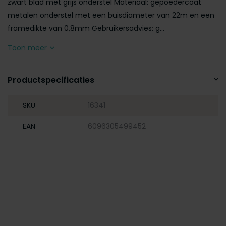
zwart blad met grijs onderstel Materiaal: gepoedercoat
metalen onderstel met een buisdiameter van 22m en een
framedikte van 0,8mm Gebruikersadvies: g...
Toon meer
Productspecificaties
SKU
16341
EAN
6096305499452