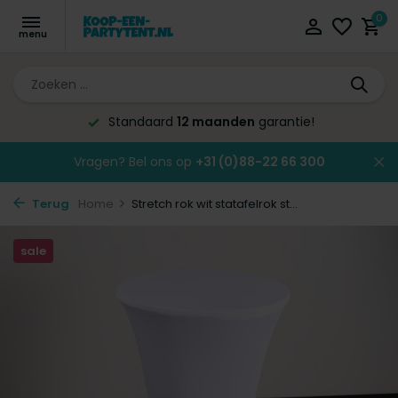
0
arantie!
Altijd de laagste
prijsgara
Vragen? Bel ons op
+31 (0)88-22 66 300
Terug
Home
Stretch rok wit statafelrok st...
sale