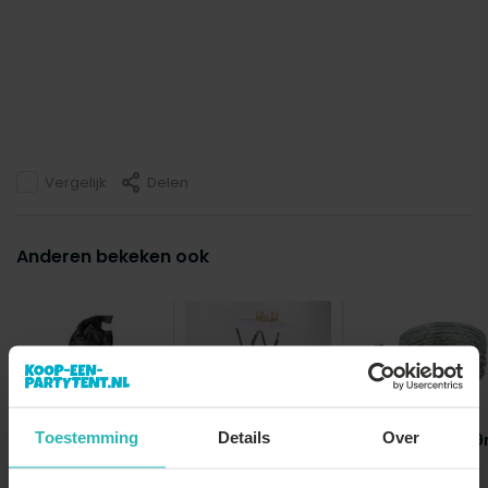
Vergelijk
Delen
Anderen bekeken ook
Toestemming
Details
Over
Gewichtzak
Lichtslang LED 
partytent
Statafel wit 60cm
breed blad