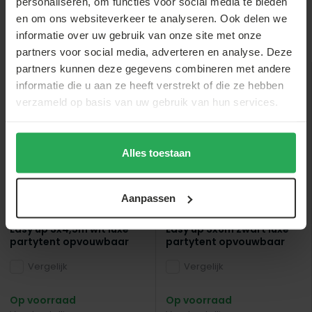
personaliseren, om functies voor social media te bieden
en om ons websiteverkeer te analyseren. Ook delen we
informatie over uw gebruik van onze site met onze
Anderen bekeken ook
partners voor social media, adverteren en analyse. Deze
partners kunnen deze gegevens combineren met andere
informatie die u aan ze heeft verstrekt of die ze hebben
sale
sale
verzameld op basis van uw gebruik van hun services.
Alles toestaan
Aanpassen
Lizzely Garden & Living
Lizzely Garden & Living
Easy up 3x4,5m wit luxe
Easy up 3x6m zwart luxe
partytent opvouwbaar
partytent opvouwbaar
Vergelijk
Vergelijk
Op voorraad
Op voorraad