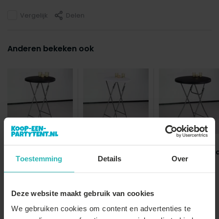
Vergelijk
Delen
Anderen bekeken ook
Statafel zwart
Statafel wit 60cm
Statafel zwart
60cm breed blad
breed blad
80cm breed bla
Toestemming
Details
Over
€34,-
€44,-
€33,-
€27,-
€43,-
Deze website maakt gebruik van cookies
We gebruiken cookies om content en advertenties te