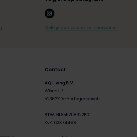
g
Meld je aan voor onze nieuwsbrief
Contact
AQ Living B.V.
Wisent 7
5236PX 's-Hertogenbosch
BTW: NL855208922B01
KvK: 63374498