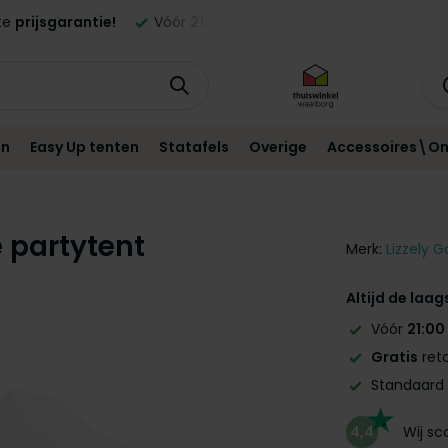
ste
prijsgarantie!
Vóór
21:00
besteld,
morgen
geleverd in NL
en
Easy Up tenten
Statafels
Overige
Accessoires\On
 partytent
Merk:
Lizzely G
Altijd de laag
Vóór
21:00
Gratis
reto
Standaard
4,4
Wij s