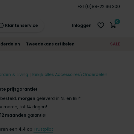
 en BE!*
Standaard
12 maanden
+31 (0)88-22 66 300
garantie!
0
Klantenservice
Inloggen
derdelen
Tweedekans artikelen
SALE
21:00
morgen
12 maanden
prijsgarantie!
arden & Living
Bekijk alles Accessoires\Onderdelen
Account aanmaken
Account aanmaken
ste prijsgarantie!
besteld,
morgen
geleverd in NL en BE!*
urneren, tot 14 dagen!
12 maanden
garantie!
coren een
4,4
op
Trustpilot