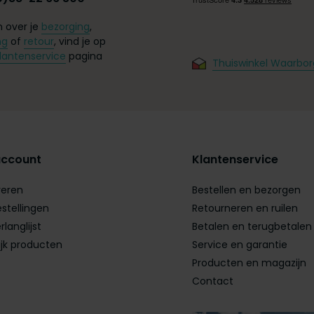
 over je
bezorging
,
ng
of
retour
, vind je op
lantenservice
pagina
Thuiswinkel Waarbor
account
Klantenservice
reren
Bestellen en bezorgen
estellingen
Retourneren en ruilen
rlanglijst
Betalen en terugbetalen
ijk producten
Service en garantie
Producten en magazijn
Contact