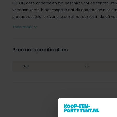
LET OP; deze onderdelen zijn geschikt voor de tenten welke
vandaan komt, is het mogelijk dat de onderdelen niet aan
product besteld, ontvang je enkel het dakzeil in de afmeti
Toon meer
Productspecificaties
SKU
75