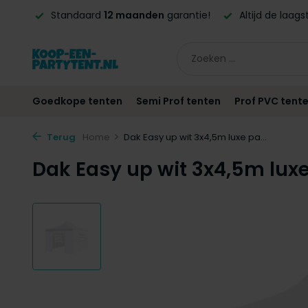
 BE!*
Standaard
12 maanden
garantie!
Altijd de laag
Goedkope tenten
Semi Prof tenten
Prof PVC tent
Terug
Home
Dak Easy up wit 3x4,5m luxe pa...
Dak Easy up wit 3x4,5m luxe