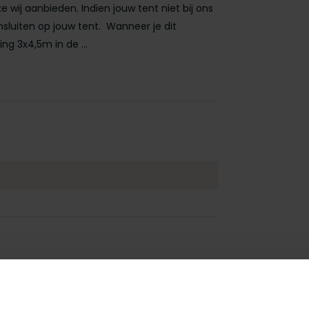
 wij aanbieden. Indien jouw tent niet bij ons
sluiten op jouw tent. Wanneer je dit
ng 3x4,5m in de ...