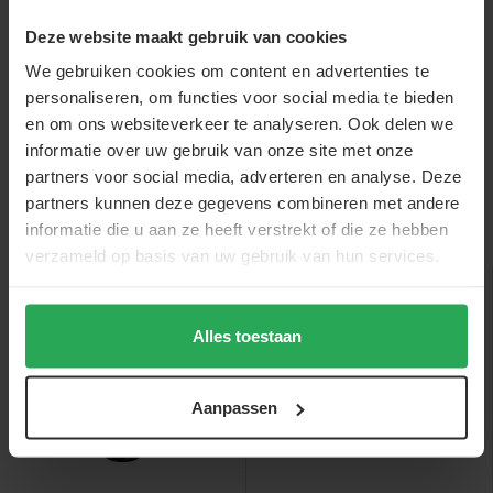
statafel 60c...
Deze website maakt gebruik van cookies
€44,-
€34,-
€3,-
€8,-
We gebruiken cookies om content en advertenties te
€39,-
€33,-
personaliseren, om functies voor social media te bieden
en om ons websiteverkeer te analyseren. Ook delen we
informatie over uw gebruik van onze site met onze
partners voor social media, adverteren en analyse. Deze
partners kunnen deze gegevens combineren met andere
Anderen bekeken ook
informatie die u aan ze heeft verstrekt of die ze hebben
verzameld op basis van uw gebruik van hun services.
sale
sale
Alles toestaan
Aanpassen