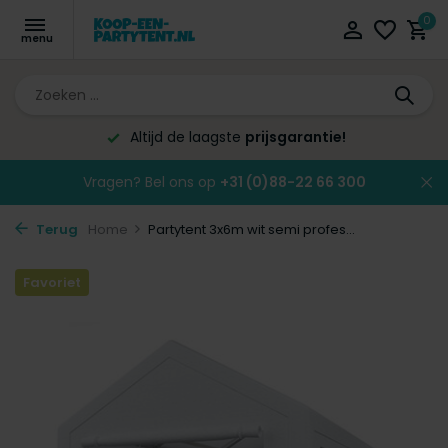
0
Altijd de laagste
prijsgarantie!
Vragen? Bel ons op
+31 (0)88-22 66 300
Terug
Home
Partytent 3x6m wit semi profes...
Favoriet