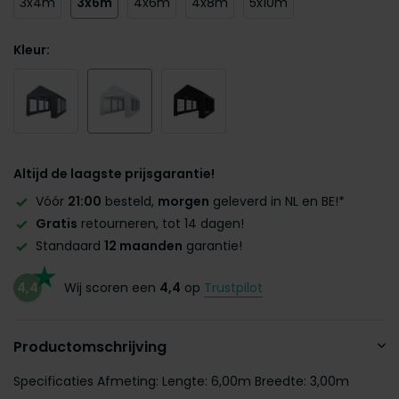
3x4m
3x6m
4x6m
4x8m
5x10m
Kleur:
Altijd de laagste prijsgarantie!
Vóór
21:00
besteld,
morgen
geleverd in NL en BE!*
Gratis
retourneren, tot 14 dagen!
Standaard
12 maanden
garantie!
4,4
Wij scoren een
4,4
op
Trustpilot
Productomschrijving
Specificaties Afmeting: Lengte: 6,00m Breedte: 3,00m