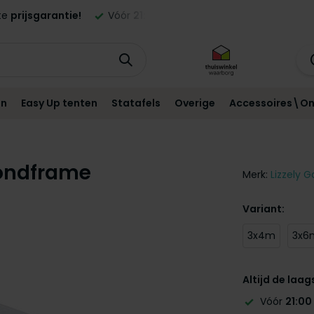
ld,
morgen
geleverd in NL en BE!*
Standaard
12 maanden
g
en
Easy Up tenten
Statafels
Overige
Accessoires\On
rondframe
Merk:
Lizzely G
Variant:
3x4m
3x6
Altijd de laag
Vóór
21:00