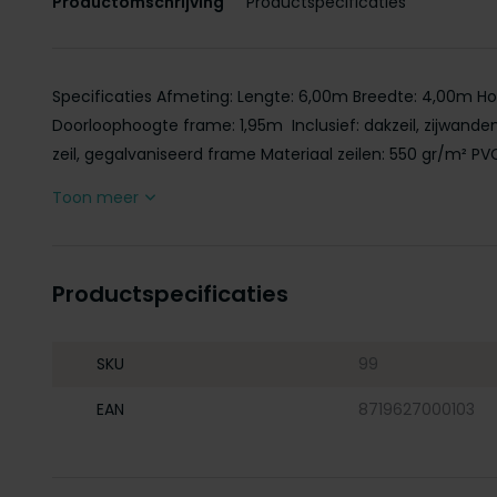
Productomschrijving
Productspecificaties
Specificaties Afmeting: Lengte: 6,00m Breedte: 4,00m H
Doorloophoogte frame: 1,95m Inclusief: dakzeil, zijwanden
zeil, gegalvaniseerd frame Materiaal zeilen: 550 gr/m² PVC 
Toon meer
Productspecificaties
SKU
99
EAN
8719627000103