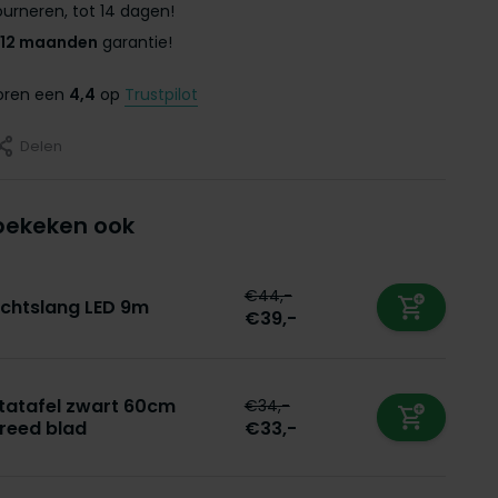
urneren, tot 14 dagen!
12 maanden
garantie!
coren een
4,4
op
Trustpilot
Delen
bekeken ook
€44,-
ichtslang LED 9m
€39,-
tatafel zwart 60cm
€34,-
reed blad
€33,-