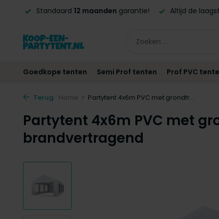
ntie!
Altijd de laagste
prijsgarantie!
Vóór
21:00
beste
Goedkope tenten
Semi Prof tenten
Prof PVC tent
Terug
Home
Partytent 4x6m PVC met grondfr...
Partytent 4x6m PVC met g
brandvertragend