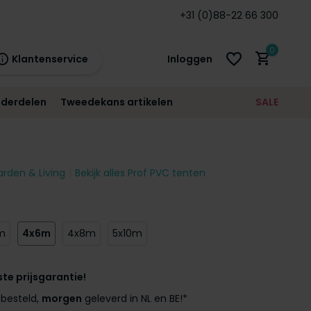
arantie!
+31 (0)88-22 66 300
0
Klantenservice
Inloggen
derdelen
Tweedekans artikelen
SALE
21:00
morgen
12 maanden
prijsgarantie!
arden & Living
Bekijk alles Prof PVC tenten
Account aanmaken
Account aanmaken
m
4x6m
4x8m
5x10m
ste prijsgarantie!
besteld,
morgen
geleverd in NL en BE!*