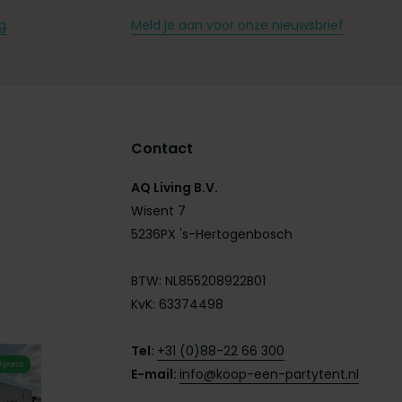
g
Meld je aan voor onze nieuwsbrief
Contact
AQ Living B.V.
Wisent 7
5236PX 's-Hertogenbosch
BTW: NL855208922B01
KvK: 63374498
Tel:
+31 (0)88-22 66 300
E-mail:
info@koop-een-partytent.nl