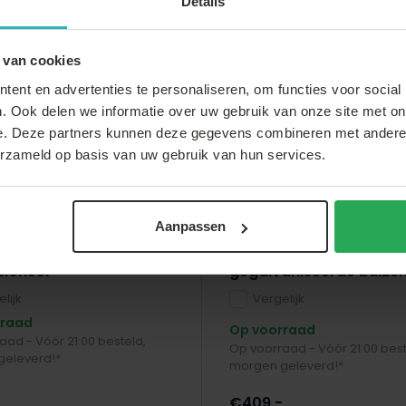
Details
 van cookies
ent en advertenties te personaliseren, om functies voor social
. Ook delen we informatie over uw gebruik van onze site met on
e. Deze partners kunnen deze gegevens combineren met andere i
erzameld op basis van uw gebruik van hun services.
Aanpassen
arden & Living
Lizzely Garden & Living
ent 4x6m wit semi
Partytent 4x6m Premi
sioneel
gegalvaniseerde buize
lijk
Vergelijk
rraad
Op voorraad
aad - Vóór 21:00 besteld,
Op voorraad - Vóór 21:00 best
geleverd!*
morgen geleverd!*
€409,-