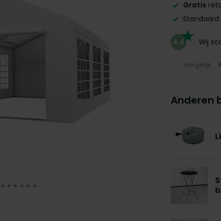
Gratis
reto
Standaard
4,4
Wij s
Vergelijk
Anderen 
L
S
b