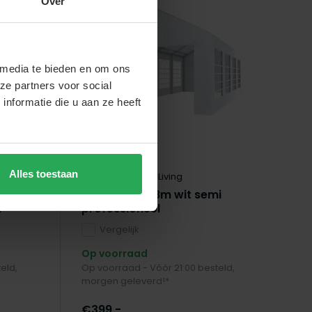
Over
Aanbevolen
 media te bieden en om ons
ze partners voor social
nformatie die u aan ze heeft
Alles toestaan
Lizzely Garden & Living
Liz
um
Partytent 4x8m wit semi
Pa
n
professioneel
ge
Vergelijk
Op voorraad
Op
eld,
Op voorraad - Vóór 21:00 besteld,
Op
morgen geleverd!*
mo
€399,-
€