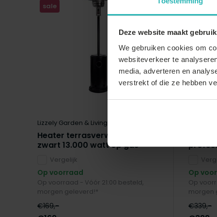
Toestemming
sale
sale
Deze website maakt gebruik
We gebruiken cookies om cont
websiteverkeer te analyseren
media, adverteren en analys
verstrekt of die ze hebben v
Lizzely Garden & Living
Lizzely G
Heater terrasverwarmer
Partyt
zwart 13.000 watt op gas
profes
Vergelijk
Verge
Op voorraad
Op voo
Op voorraad - Vóór 21:00 besteld,
Op voorr
morgen geleverd!*
morgen 
€169,-
€339,-