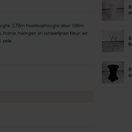
S
s
oogte: 2,70m Doorloophoogte deur: 1,88m
, frame, haringen en scheerlijnen Kleur: wit
S
zeile...
b
S
s