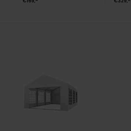
€169,-
€329,-