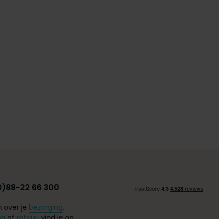
0)88-22 66 300
 over je
bezorging
,
ng
of
retour
, vind je op