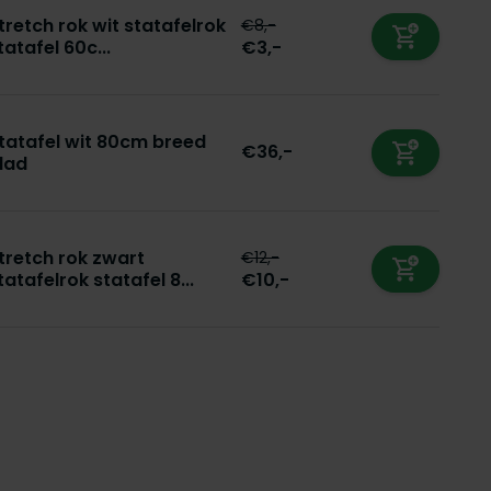
tretch rok wit statafelrok
€8,-
tatafel 60c...
€3,-
tatafel wit 80cm breed
€36,-
lad
tretch rok zwart
€12,-
tatafelrok statafel 8...
€10,-