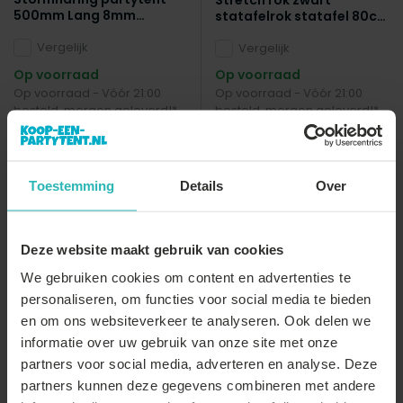
Stretch rok zwart
500mm Lang 8mm
statafelrok statafel 80cm
diameter gegalvaniseerd
statafelhoes
Vergelijk
Vergelijk
Op voorraad
Op voorraad
Op voorraad - Vóór 21:00
Op voorraad - Vóór 21:00
besteld, morgen geleverd!*
besteld, morgen geleverd!*
€9,-
€12,-
€10,-
Toestemming
Details
Over
Deze website maakt gebruik van cookies
sale
We gebruiken cookies om content en advertenties te
personaliseren, om functies voor social media te bieden
en om ons websiteverkeer te analyseren. Ook delen we
informatie over uw gebruik van onze site met onze
partners voor social media, adverteren en analyse. Deze
partners kunnen deze gegevens combineren met andere