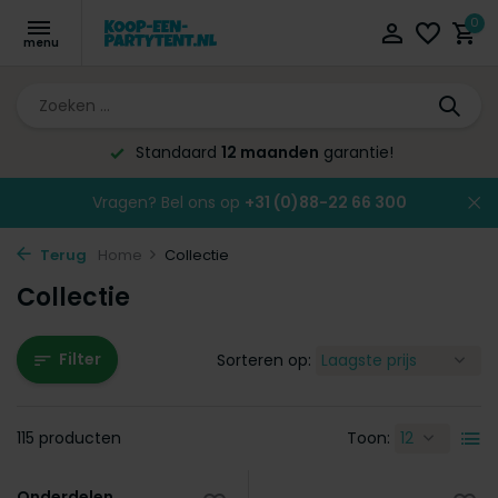
0
Altijd de laagste
prijsgarantie!
Vragen? Bel ons op
+31 (0)88-22 66 300
Terug
Home
Collectie
Collectie
Filter
Sorteren op:
115 producten
Toon:
Onderdelen