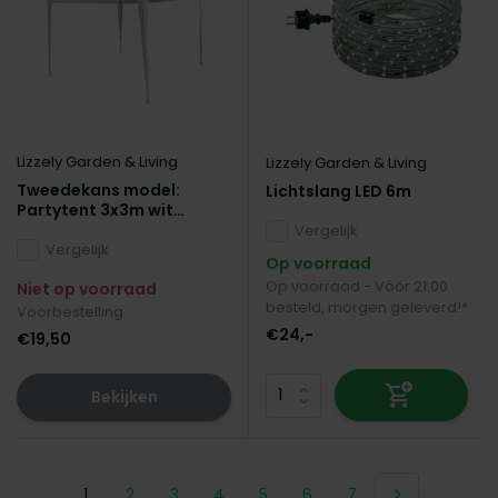
Lizzely Garden & Living
Lizzely Garden & Living
Tweedekans model:
Lichtslang LED 6m
Partytent 3x3m wit
budget zonder zijwanden
Vergelijk
Vergelijk
Op voorraad
Op voorraad - Vóór 21:00
Niet op voorraad
besteld, morgen geleverd!*
Voorbestelling
€24,-
€19,50
Bekijken
1
2
3
4
5
6
7