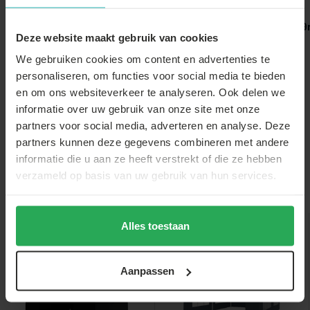
Gewichtzak
Lichtslang LED 
Deze website maakt gebruik van cookies
partytent
Statafel zwart
80cm breed blad
We gebruiken cookies om content en advertenties te
€44,-
€44,-
personaliseren, om functies voor social media te bieden
€2,-
€43,-
€39,-
en om ons websiteverkeer te analyseren. Ook delen we
informatie over uw gebruik van onze site met onze
partners voor social media, adverteren en analyse. Deze
partners kunnen deze gegevens combineren met andere
informatie die u aan ze heeft verstrekt of die ze hebben
verzameld op basis van uw gebruik van hun services.
Anderen bekeken ook
Alles toestaan
sale
sale
Aanpassen