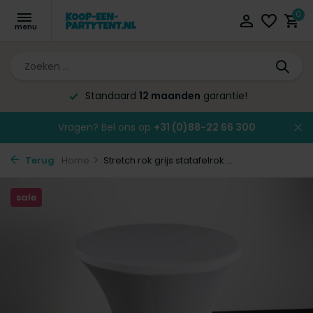
0
Standaard
12 maanden
garantie!
Vragen? Bel ons op
+31 (0)88-22 66 300
Terug
Home
Stretch rok grijs statafelrok ...
sale