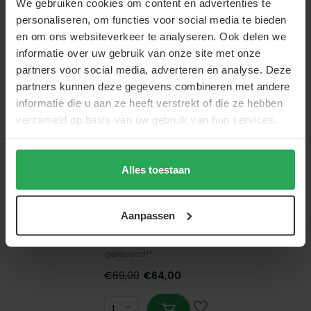
We gebruiken cookies om content en advertenties te
Lizzely Garden & Living
personaliseren, om functies voor social media te bieden
Partytent 3x4m donkergrijs budget
en om ons websiteverkeer te analyseren. Ook delen we
Op voorraad
informatie over uw gebruik van onze site met onze
Op voorraad - Vóór 21:00 besteld, morgen
partners voor social media, adverteren en analyse. Deze
geleverd!*
partners kunnen deze gegevens combineren met andere
€69,00
€64,00
informatie die u aan ze heeft verstrekt of die ze hebben
verzameld op basis van uw gebruik van hun services.
Alles toestaan
Lizzely Garden & Living
Partytent 3x4m donkerblauw budget
Aanpassen
Op voorraad
Op voorraad - Vóór 21:00 besteld, morgen
geleverd!*
€69,00
€64,00