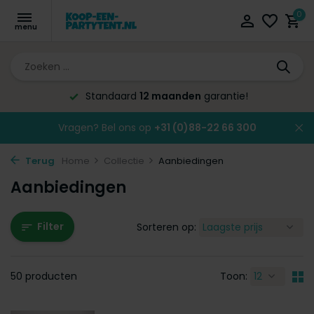
0
Altijd de laagste
prijsgarantie!
Vragen? Bel ons op
+31 (0)88-22 66 300
Terug
Home
Collectie
Aanbiedingen
Aanbiedingen
Filter
Sorteren op:
50 producten
Toon: