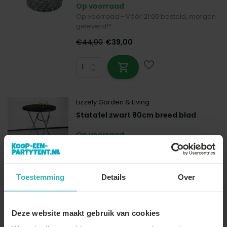
Op voorraad
Op voorraad - Vóór 21:00 besteld, morgen
geleverd!*
€44,00
€39,00
Lizzely Garden & Living
Statafel zwart 80cm breed blad
Op voorraad
Op voorraad - Vóór 21:00 besteld, morgen
geleverd!*
€44,00
€43,00
Toestemming
Details
Over
Deze website maakt gebruik van cookies