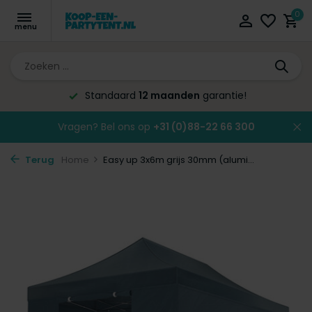
0
Altijd de laagste
prijsgarantie!
Vragen? Bel ons op
+31 (0)88-22 66 300
Terug
Home
Easy up 3x6m grijs 30mm (alumi...