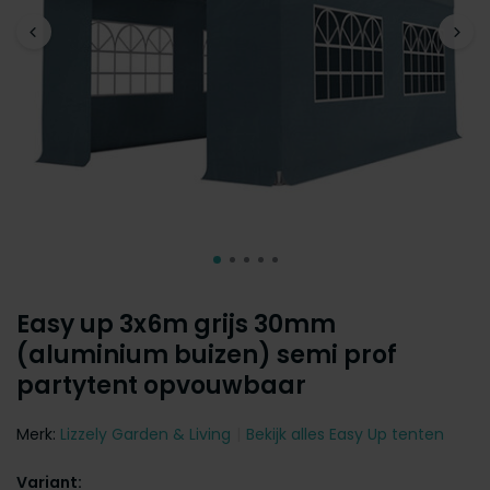
Easy up 3x6m grijs 30mm
(aluminium buizen) semi prof
partytent opvouwbaar
Merk:
Lizzely Garden & Living
Bekijk alles Easy Up tenten
Variant: