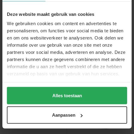
partytent
Statafel zwart
Stretch rok wit
60cm breed blad
statafelrok
statafel 60c...
Deze website maakt gebruik van cookies
€34,-
We gebruiken cookies om content en advertenties te
€3,-
€8,-
€2,-
€33,-
personaliseren, om functies voor social media te bieden
en om ons websiteverkeer te analyseren. Ook delen we
informatie over uw gebruik van onze site met onze
partners voor social media, adverteren en analyse. Deze
partners kunnen deze gegevens combineren met andere
informatie die u aan ze heeft verstrekt of die ze hebben
Anderen bekeken ook
verzameld op basis van uw gebruik van hun services.
Alles toestaan
sale
Aanpassen