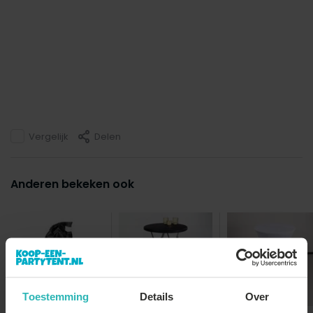
Vergelijk
Delen
Anderen bekeken ook
Toestemming
Details
Over
Gewichtzak