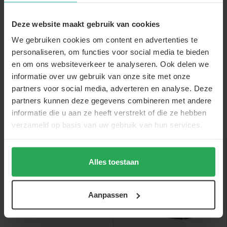
partytent
Statafel zwart
Stretch rok wit
60cm breed blad
statafelrok
statafel 60c...
Deze website maakt gebruik van cookies
€34,-
We gebruiken cookies om content en advertenties te
€3,-
€8,-
€2,-
€33,-
personaliseren, om functies voor social media te bieden
en om ons websiteverkeer te analyseren. Ook delen we
informatie over uw gebruik van onze site met onze
partners voor social media, adverteren en analyse. Deze
partners kunnen deze gegevens combineren met andere
informatie die u aan ze heeft verstrekt of die ze hebben
Anderen bekeken ook
verzameld op basis van uw gebruik van hun services.
Alles toestaan
sale
sale
Aanpassen