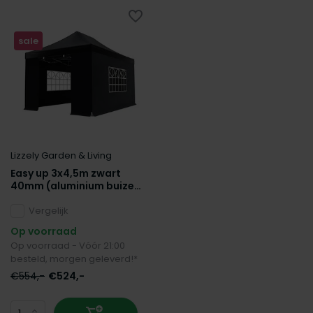
sale
Lizzely Garden & Living
Easy up 3x4,5m zwart
40mm (aluminium buizen)
semi prof partytent
opvouwbaar
Vergelijk
Op voorraad
Op voorraad - Vóór 21:00
besteld, morgen geleverd!*
€554,-
€524,-