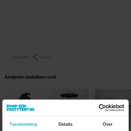
Vergelijk
Delen
Anderen bekeken ook
Toestemming
Details
Over
Gewichtzak