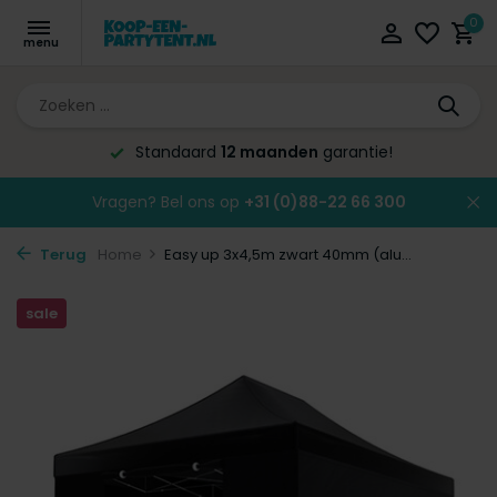
0
arantie!
Altijd de laagste
prijsgara
Vragen? Bel ons op
+31 (0)88-22 66 300
Terug
Home
Easy up 3x4,5m zwart 40mm (alu...
sale