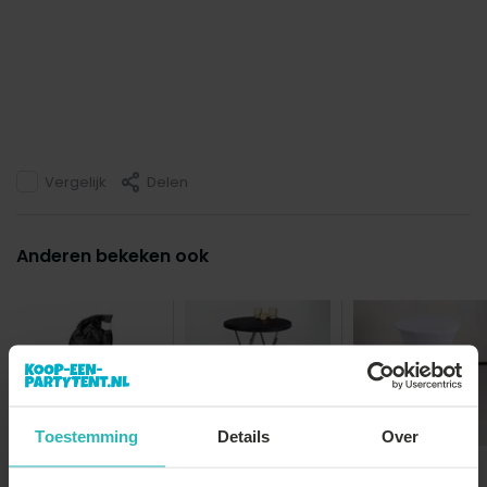
Vergelijk
Delen
Anderen bekeken ook
Toestemming
Details
Over
Gewichtzak
partytent
Statafel zwart
Stretch rok wit
60cm breed blad
statafelrok