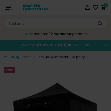
0
Standaard
12 maanden
garantie!
Vragen? Bel ons op
+31 (0)88-22 66 300
Terug
Home
Easy up 3x3m zwart luxe partyt...
sale