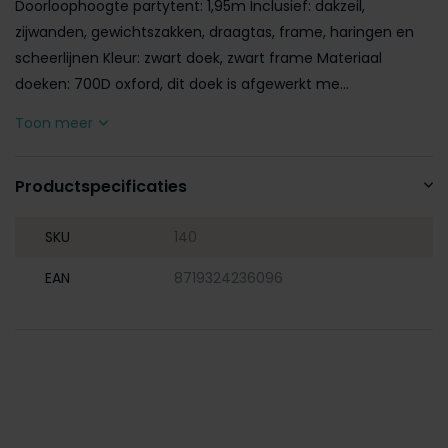
Doorloophoogte partytent: 1,95m Inclusief: dakzeil,
zijwanden, gewichtszakken, draagtas, frame, haringen en
scheerlijnen Kleur: zwart doek, zwart frame Materiaal
doeken: 700D oxford, dit doek is afgewerkt me...
Toon meer
Productspecificaties
SKU
140
EAN
8719324236096