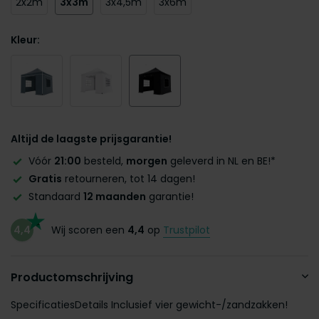
2x2m
3x3m
3x4,5m
3x6m
Kleur:
Altijd de laagste prijsgarantie!
Vóór
21:00
besteld,
morgen
geleverd in NL en BE!*
Gratis
retourneren, tot 14 dagen!
Standaard
12 maanden
garantie!
4,4
Wij scoren een
4,4
op
Trustpilot
Productomschrijving
SpecificatiesDetails Inclusief vier gewicht-/zandzakken!