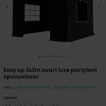
Easy up 3x3m zwart luxe partytent
opvouwbaar
Merk:
Lizzely Garden & Living
Bekijk alles Easy Up tenten
Variant: