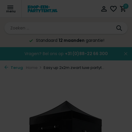
0
Altijd de laagste
prijsgarantie!
Vragen? Bel ons op
+31 (0)88-22 66 300
Terug
Home
Easy up 2x2m zwart luxe partyt...