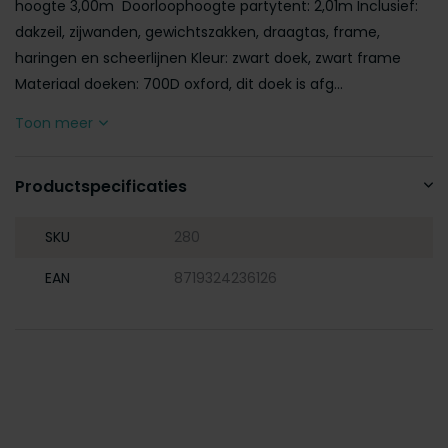
hoogte 3,00m Doorloophoogte partytent: 2,01m Inclusief:
dakzeil, zijwanden, gewichtszakken, draagtas, frame,
haringen en scheerlijnen Kleur: zwart doek, zwart frame
Materiaal doeken: 700D oxford, dit doek is afg...
Toon meer
Productspecificaties
SKU
280
EAN
8719324236126