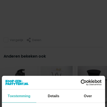
Vergelijk
Delen
Anderen bekeken ook
Toestemming
Details
Over
Gewichtzak
partytent
Statafel wit 60cm
Stretch rok zwar
breed blad
statafelrok