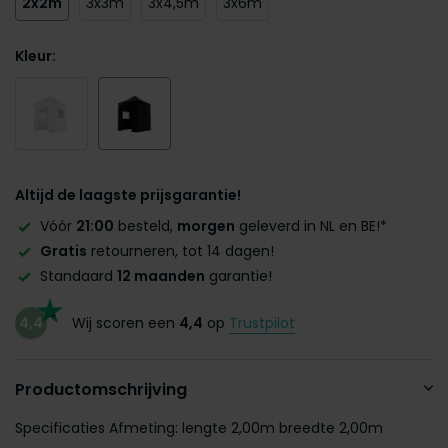
2x2m
3x3m
3x4,5m
3x6m
Kleur:
Altijd de laagste prijsgarantie!
Vóór
21:00
besteld,
morgen
geleverd in NL en BE!*
Gratis
retourneren, tot 14 dagen!
Standaard
12 maanden
garantie!
4,4
Wij scoren een
4,4
op
Trustpilot
Productomschrijving
Specificaties Afmeting: lengte 2,00m breedte 2,00m