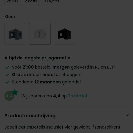
2x2m
3x3m
3x4,5m
Kleur:
Altijd de laagste prijsgarantie!
Vóór
21:00
besteld,
morgen
geleverd in NL en BE!*
Gratis
retourneren, tot 14 dagen!
Standaard
12 maanden
garantie!
4,4
Wij scoren een
4,4
op
Trustpilot
Productomschrijving
SpecificatiesDetails Inclusief vier gewicht-/zandzakken!