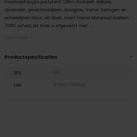
Doorloophoogte partytent: 1,95m Inclusief: dakzeil,
zijwanden, gewichtszakken, draagtas, frame, haringen en
scheerlijnen Kleur: wit doek, zwart frame Materiaal doeken:
700D oxford, dit doek is afgewerkt met ...
Toon meer
Productspecificaties
SKU
138
EAN
8719627000134