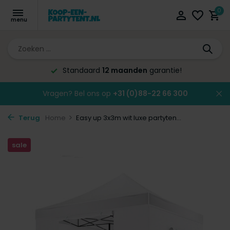
0
Standaard
12 maanden
garantie!
Vragen? Bel ons op
+31 (0)88-22 66 300
Terug
Home
Easy up 3x3m wit luxe partyten...
sale