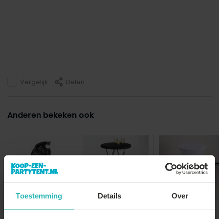
Vergelijk
Delen
Anderen bekeken ook
Toestemming
Details
Over
Gewichtzak
partytent
Statafel zwart
Stretch rok wit
60cm breed blad
statafelrok