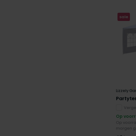
sale
Lizzely Ga
Partyte
Vergel
Op voor
Op voorra
morgen g