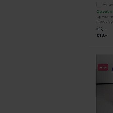
1 tot 10
(10)
Vergel
Op voor
1 tot 15
(15)
Op voorra
15 tot 30
(10)
morgen g
€12,-
30 tot 45
(2)
€10,-
45 tot 60
(2)
Gebruik
één dag beschut
(19)
sale
één dag onbeschut
(2)
meerdere dagen beschut
(11)
meerdere dagen onbeschut
(6)
meerdere weken
(3)
meerdere maanden
(4)