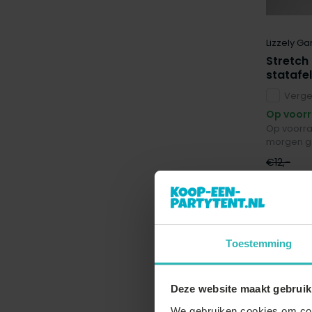
binnen en buiten
(10)
Dikte frame
Lizzely Ga
19mm
(5)
Stretch
statafe
22mm
(1)
Vergel
25mm
(1)
Op voor
Op voorra
30mm
(14)
morgen g
38mm
(10)
€12,-
€10,-
40mm
(8)
Materiaal
aluminium + doek
(10)
Toestemming
gegalvaniseerd staal + PE
(2)
sale
gegalvaniseerd staal + PVC
(3)
Deze website maakt gebruik
We gebruiken cookies om cont