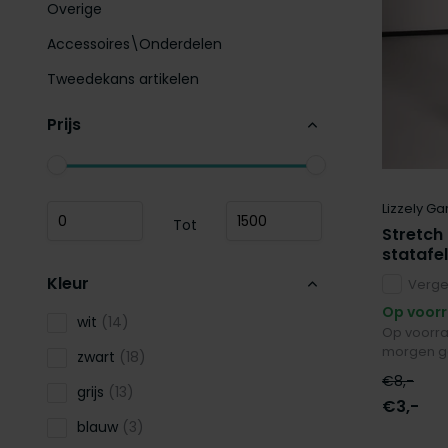
Overige
Accessoires\Onderdelen
Tweedekans artikelen
Prijs
Lizzely Ga
Tot
Stretch 
statafe
Kleur
Vergel
Op voor
wit
(14)
Op voorra
morgen g
zwart
(18)
€8,-
grijs
(13)
€3,-
blauw
(3)