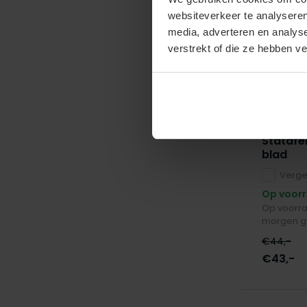
metaal + PE
(10)
websiteverkeer te analyseren
metaal + doek
(12)
media, adverteren en analys
metaal + kunststof
(3)
verstrekt of die ze hebben v
polyester + Elastaan
(7)
waterafstotend
(5)
Toon meer
Lizzely Ga
Statafe
blad
Vergel
Op voor
Op voorra
morgen g
€44,-
€43,-