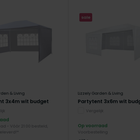
sale
rden & Living
Lizzely Garden & Living
nt 3x4m wit budget
Partytent 3x6m wit bud
ijk
Vergelijk
raad
Op voorraad
ad - Vóór 21:00 besteld,
eleverd!*
Voorbestelling