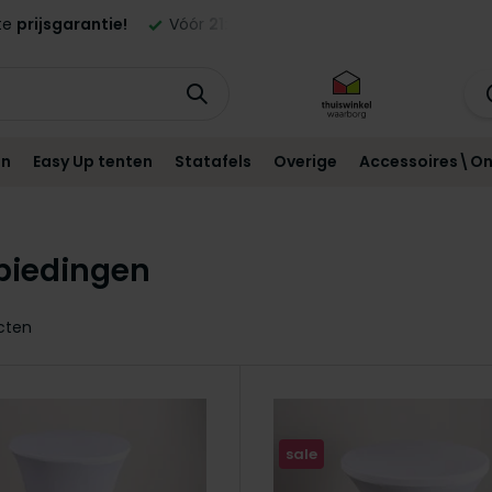
ld,
morgen
geleverd in NL en BE!*
Standaard
12 maanden
g
en
Easy Up tenten
Statafels
Overige
Accessoires\On
biedingen
cten
sale