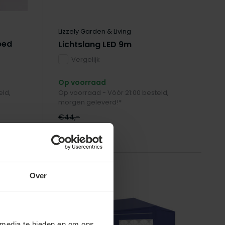
Lizzely Garden & Living
eed
Lichtslang LED 9m
Vergelijk
Op voorraad
eld,
Op voorraad - Vóór 21:00 besteld,
morgen geleverd!*
€44,-
€39,-
Over
sale
 media te bieden en om ons