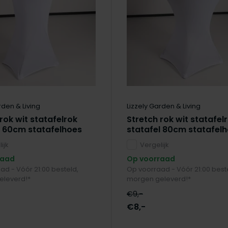
rden & Living
Lizzely Garden & Living
rok wit statafelrok
Stretch rok wit statafel
l 60cm statafelhoes
statafel 80cm statafel
ijk
Vergelijk
raad
Op voorraad
ad - Vóór 21:00 besteld,
Op voorraad - Vóór 21:00 best
eleverd!*
morgen geleverd!*
€9,-
€8,-