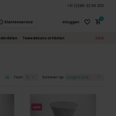
arantie!
+31 (0)88-22 66 300
0
Klantenservice
Inloggen
derdelen
Tweedekans artikelen
SALE
21:00
morgen
12 maanden
prijsgarantie!
Account aanmaken
Account aanmaken
Toon:
Sorteren op:
sale