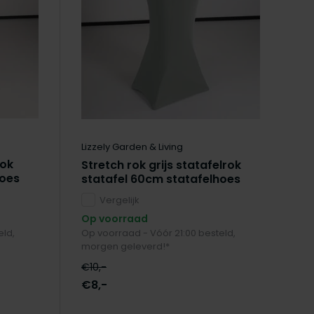
Lizzely Garden & Living
rok
Stretch rok grijs statafelrok
hoes
statafel 60cm statafelhoes
Vergelijk
Op voorraad
eld,
Op voorraad - Vóór 21:00 besteld,
morgen geleverd!*
€10,-
€8,-