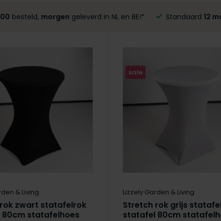
:00
besteld,
morgen
geleverd in NL en BE!*
Standaard
12 m
sale
rden & Living
Lizzely Garden & Living
 rok zwart statafelrok
Stretch rok grijs statafe
l 80cm statafelhoes
statafel 80cm statafel