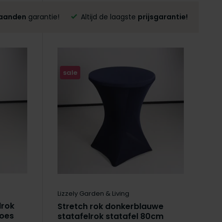
aanden
garantie!
Altijd de laagste
prijsgarantie!
sale
Lizzely Garden & Living
lrok
Stretch rok donkerblauwe
hoes
statafelrok statafel 80cm