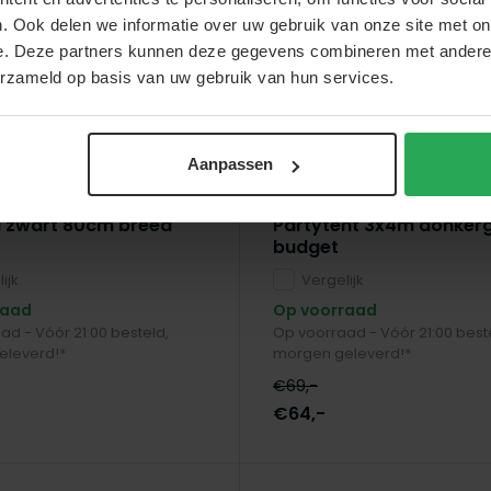
. Ook delen we informatie over uw gebruik van onze site met on
e. Deze partners kunnen deze gegevens combineren met andere i
erzameld op basis van uw gebruik van hun services.
Aanpassen
rden & Living
Lizzely Garden & Living
l zwart 80cm breed
Partytent 3x4m donkerg
budget
ijk
Vergelijk
raad
Op voorraad
ad - Vóór 21:00 besteld,
Op voorraad - Vóór 21:00 best
eleverd!*
morgen geleverd!*
€69,-
€64,-