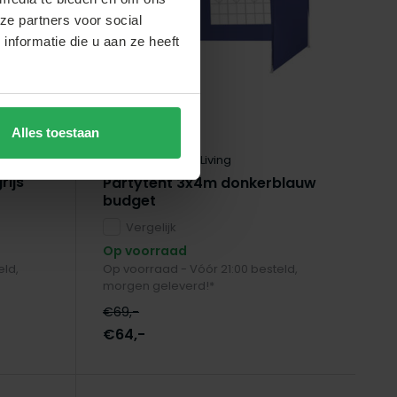
ze partners voor social
nformatie die u aan ze heeft
Alles toestaan
Lizzely Garden & Living
rijs
Partytent 3x4m donkerblauw
budget
Vergelijk
Op voorraad
eld,
Op voorraad - Vóór 21:00 besteld,
morgen geleverd!*
€69,-
€64,-