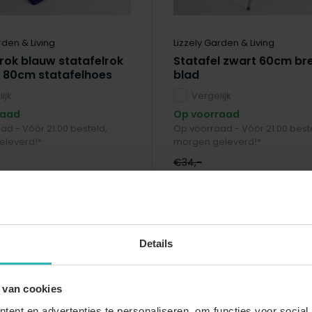
rden & Living
Lizzely Garden & Living
 rok blauw statafelrok
Statafel zwart 60cm br
l 80cm statafelhoes
blad
ijk
Vergelijk
raad
Op voorraad
ad - Vóór 21:00 besteld,
Op voorraad - Vóór 21:00 best
eleverd!*
morgen geleverd!*
€34,-
€33,-
Details
sale
 van cookies
ent en advertenties te personaliseren, om functies voor social