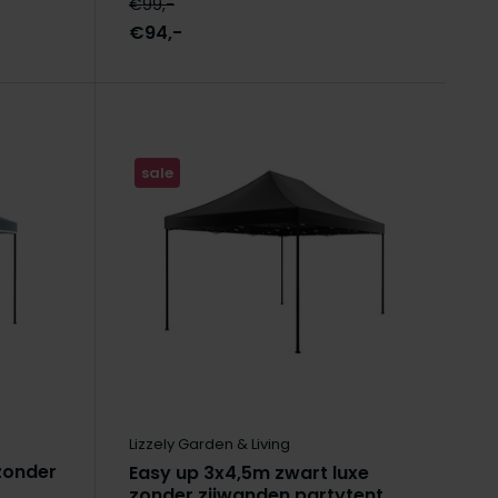
€99,-
€94,-
sale
Lizzely Garden & Living
 zonder
Easy up 3x4,5m zwart luxe
zonder zijwanden partytent