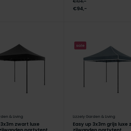
€104,-
€94,-
sale
rden & Living
Lizzely Garden & Living
 3x3m zwart luxe
Easy up 3x3m grijs luxe
zijwanden partytent
zijwanden partytent