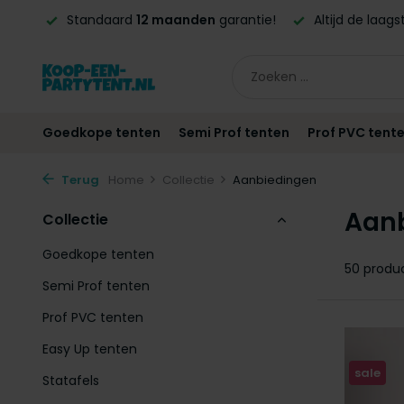
ntie!
Altijd de laagste
prijsgarantie!
Vóór
21:00
beste
Goedkope tenten
Semi Prof tenten
Prof PVC tent
Terug
Home
Collectie
Aanbiedingen
Aan
Collectie
Goedkope tenten
50 produ
Semi Prof tenten
Prof PVC tenten
Easy Up tenten
sale
Statafels