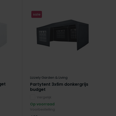
sale
Lizzely Garden & Living
get
Partytent 3x6m donkergrijs
budget
Vergelijk
Op voorraad
Voorbestelling