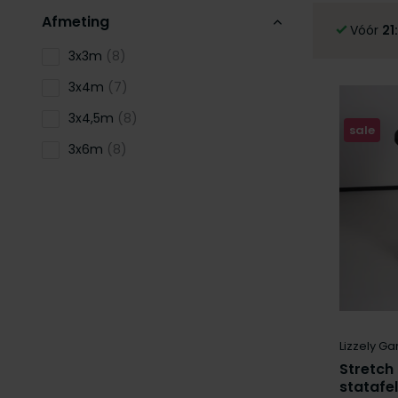
Afmeting
Vóór
21
3x3m
(8)
3x4m
(7)
3x4,5m
(8)
sale
3x6m
(8)
4x6m
(2)
4x8m
(2)
5x10m
(2)
60cm
(3)
Toon meer
Aantal personen
Lizzely Ga
Stretch
1 tot 5
(9)
statafe