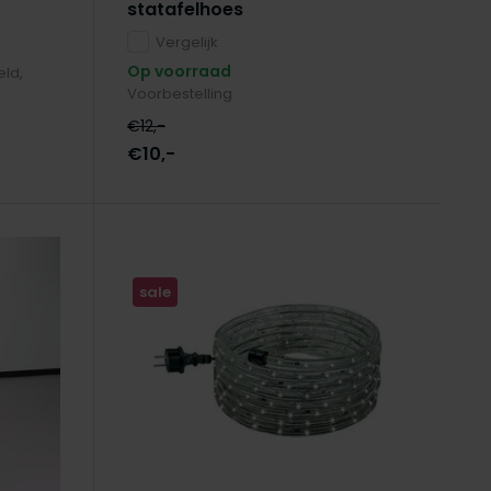
statafelhoes
Vergelijk
Op voorraad
eld,
Voorbestelling
€12,-
€10,-
sale