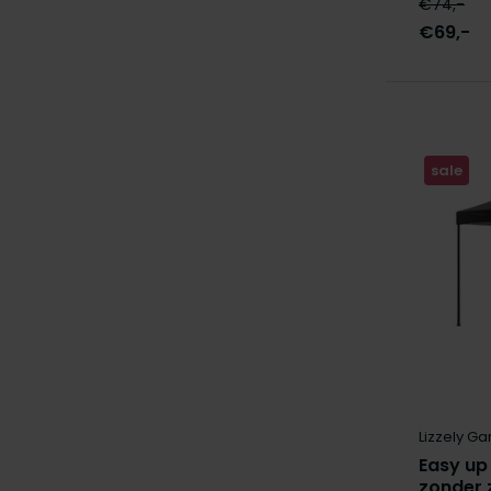
€74,-
€69,-
sale
Lizzely Ga
Easy up
zonder 