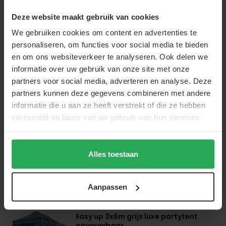
geleverd!*
€199,00
€189,00
Deze website maakt gebruik van cookies
We gebruiken cookies om content en advertenties te
personaliseren, om functies voor social media te bieden
en om ons websiteverkeer te analyseren. Ook delen we
informatie over uw gebruik van onze site met onze
Lizzely Garden & Living
partners voor social media, adverteren en analyse. Deze
Easy up 3x4,5m blauw luxe partytent
partners kunnen deze gegevens combineren met andere
opvouwbaar
informatie die u aan ze heeft verstrekt of die ze hebben
Op voorraad
verzameld op basis van uw gebruik van hun services.
Voorbestelling
€194,00
Alles toestaan
Aanpassen
Lizzely Garden & Living
Easy up 3x6m grijs luxe partytent
opvouwbaar