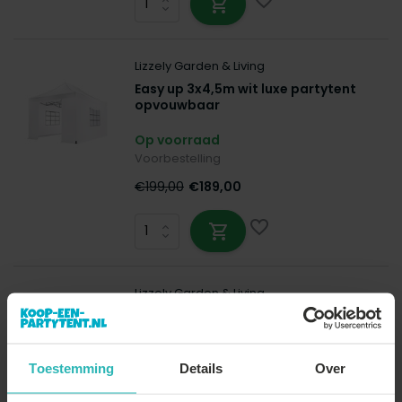
Lizzely Garden & Living
Easy up 3x4,5m wit luxe partytent
opvouwbaar
Op voorraad
Voorbestelling
€199,00
€189,00
Lizzely Garden & Living
Easy up 3x4,5m grijs luxe partytent
opvouwbaar
Op voorraad
Toestemming
Details
Over
Op voorraad - Vóór 21:00 besteld, morgen