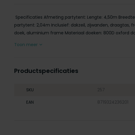
Specificaties Afmeting partytent: Lengte: 4,50m Breedt
partytent: 2,04m Inclusief: dakzeil, zijwanden, draagtas, f
doek, aluminium frame Materiaal doeken: 800D oxford do
Toon meer
Productspecificaties
SKU
257
EAN
8719324236201