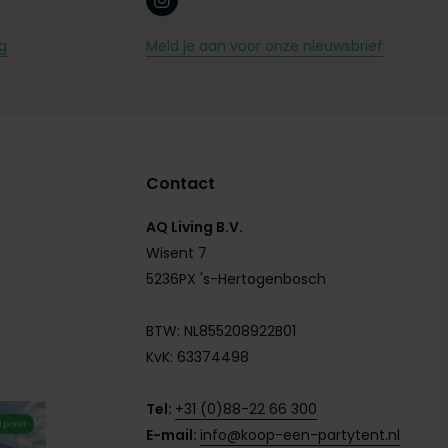
g
Meld je aan voor onze nieuwsbrief
Contact
AQ Living B.V.
Wisent 7
5236PX 's-Hertogenbosch
BTW: NL855208922B01
KvK: 63374498
Tel:
+31 (0)88-22 66 300
E-mail:
info@koop-een-partytent.nl