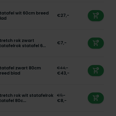
tatafel wit 60cm breed
€27,-
lad
tretch rok zwart
€7,-
tatafelrok statafel 6...
tatafel zwart 80cm
€44,-
reed blad
€43,-
tretch rok wit statafelrok
€9,-
tatafel 80c...
€8,-