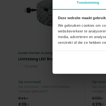
Toestemming
Deze website maakt gebruik
We gebruiken cookies om cont
websiteverkeer te analyseren
media, adverteren en analys
verstrekt of die ze hebben v
Lizzely Garden & Living
Lizzely G
Lichtslang LED 9m
Partyt
profes
Vergelijk
Verge
Op voorraad
Op voo
Op voorraad - Vóór 21:00 besteld,
Op voorr
morgen geleverd!*
morgen 
€44,-
€229,-
€39,-
€219,-