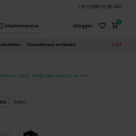
nden
garantie!
+31 (0)88-22 66 300
0
Klantenservice
Inloggen
derdelen
Tweedekans artikelen
SALE
21:00
morgen
12 maanden
prijsgarantie!
arden & Living
Bekijk alles Easy Up tenten
Account aanmaken
Account aanmaken
,5m
3x6m