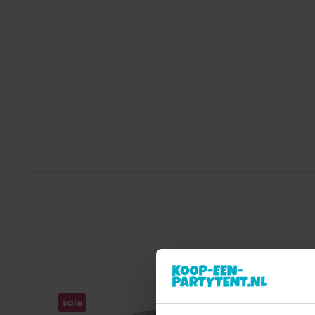
sale
sale