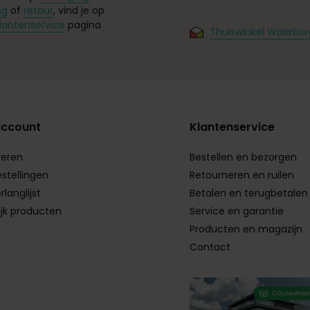
ng
of
retour
, vind je op
lantenservice
pagina
Thuiswinkel Waarbor
account
Klantenservice
reren
Bestellen en bezorgen
estellingen
Retourneren en ruilen
rlanglijst
Betalen en terugbetalen
ijk producten
Service en garantie
Producten en magazijn
Contact