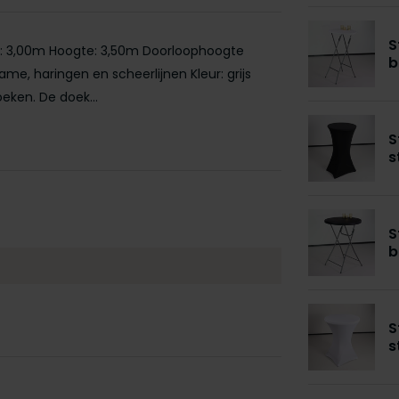
S
e: 3,00m Hoogte: 3,50m Doorloophoogte
b
rame, haringen en scheerlijnen Kleur: grijs
eken. De doek...
S
s
S
b
S
s