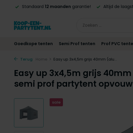
en
garantie!
Altijd de laagste
prijsgarantie!
Vóór
21:00
Goedkope tenten
Semi Prof tenten
Prof PVC tent
Terug
Home
Easy up 3x4,5m grijs 40mm (alu...
Easy up 3x4,5m grijs 40mm
semi prof partytent opvou
sale