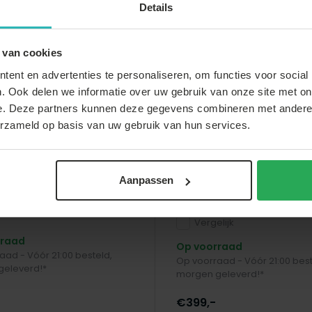
Details
 van cookies
ent en advertenties te personaliseren, om functies voor social
. Ook delen we informatie over uw gebruik van onze site met on
e. Deze partners kunnen deze gegevens combineren met andere i
erzameld op basis van uw gebruik van hun services.
arden & Living
Lizzely Garden & Living
ent 3x4m grijs semi
Easy up 3x4,5m grijs 
Aanpassen
sioneel
(aluminium buizen) sem
partytent opvouwbaar
lijk
Vergelijk
rraad
Op voorraad
aad - Vóór 21:00 besteld,
Op voorraad - Vóór 21:00 best
geleverd!*
morgen geleverd!*
€399,-