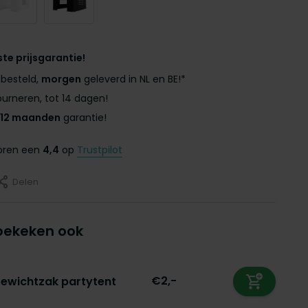
ste prijsgarantie!
besteld,
morgen
geleverd in NL en BE!*
urneren, tot 14 dagen!
12 maanden
garantie!
coren een
4,4
op
Trustpilot
Delen
bekeken ook
€2,-
ewichtzak partytent