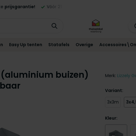
besteld,
morgen
geleverd in NL en BE!*
Standaard
12 maa
en
Easy Up tenten
Statafels
Overige
Accessoires\On
 (aluminium buizen)
Merk:
Lizzely G
wbaar
Variant:
3x3m
3x4
Kleur: