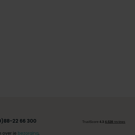
0)88-22 66 300
 over je
bezorging
,