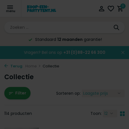
0
Altijd de laagste
prijsgarantie!
Vragen? Bel ons op
+31 (0)88-22 66 300
Terug
Home
Collectie
Collectie
Filter
Sorteren op:
114 producten
Toon: