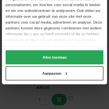
Op voorraad
personaliseren, om functies voor social media te bieden
Op voorraad - Vóór 21:00 besteld, morgen
en om ons websiteverkeer te analyseren. Ook delen we
geleverd!*
informatie over uw gebruik van onze site met onze
€59,00
partners voor social media, adverteren en analyse. Deze
partners kunnen deze gegevens combineren met andere
informatie die u aan ze heeft verstrekt of die ze hebben
verzameld op basis van uw gebruik van hun services.
Lizzely Garden & Living
Partytent 3x3m budget blauw met
Alles toestaan
drie zijwanden
Op voorraad
Aanpassen
Op voorraad - Vóór 21:00 besteld, morgen
geleverd!*
€59,00