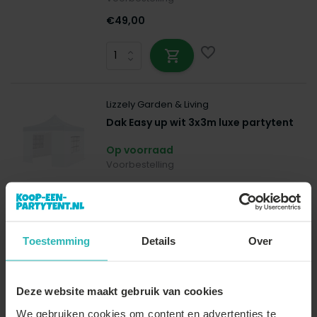
€49,00
Lizzely Garden & Living
Dak Easy up wit 3x3m luxe partytent
Op voorraad
Voorbestelling
€49,00
Toestemming
Details
Over
Lizzely Garden & Living
Partytent 3x3m budget wit met drie
Deze website maakt gebruik van cookies
zijwanden
We gebruiken cookies om content en advertenties te