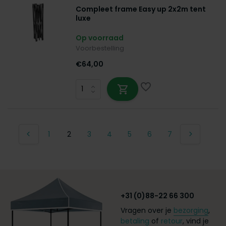
Compleet frame Easy up 2x2m tent
luxe
Op voorraad
Voorbestelling
€64,00
1
2
3
4
5
6
7
+31 (0)88-22 66 300
Vragen over je
bezorging
,
betaling
of
retour
, vind je