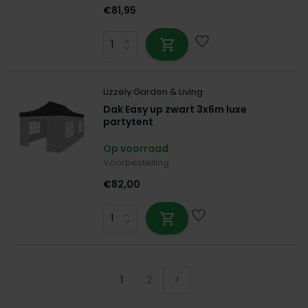
€81,95
Lizzely Garden & Living
Dak Easy up zwart 3x6m luxe
partytent
Op voorraad
Voorbestelling
€82,00
1
2