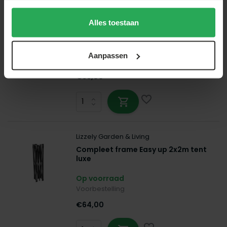
Dak Easy up grijs 3x4,5m luxe
partytent
Alles toestaan
Op voorraad
Op voorraad - Vóór 21:00 besteld, morgen
Aanpassen
geleverd!*
€63,00
Lizzely Garden & Living
Compleet frame Easy up 2x2m tent
luxe
Op voorraad
Voorbestelling
€64,00