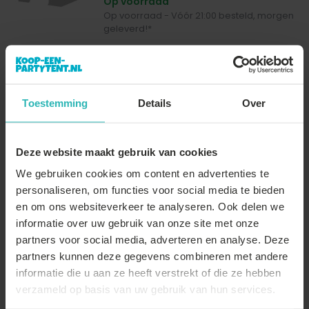
Op voorraad
Op voorraad - Vóór 21:00 besteld, morgen
geleverd!*
€63,00
Toestemming
Details
Over
Lizzely Garden & Living
Dak Easy up wit 3x4,5m luxe partytent
Deze website maakt gebruik van cookies
We gebruiken cookies om content en advertenties te
Op voorraad
personaliseren, om functies voor social media te bieden
Op voorraad - Vóór 21:00 besteld, morgen
geleverd!*
en om ons websiteverkeer te analyseren. Ook delen we
informatie over uw gebruik van onze site met onze
€63,00
partners voor social media, adverteren en analyse. Deze
partners kunnen deze gegevens combineren met andere
informatie die u aan ze heeft verstrekt of die ze hebben
verzameld op basis van uw gebruik van hun services.
Lizzely Garden & Living