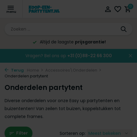
0
Altijd de laagste
prijsgarantie!
Vragen? Bel ons op
+31 (0)88-22 66 300
Terug
Home
Accessoires\Onderdelen
Onderdelen partytent
Onderdelen partytent
Diverse onderdelen voor onze Easy up partytenten en
buizententen! Van zeilen tot buizen, koppelstukken tot
complete frames.
Filter
Sorteren op: