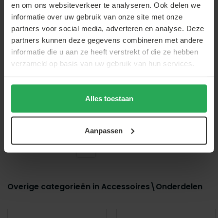
Lizzely Garden & Living
en om ons websiteverkeer te analyseren. Ook delen we
Compleet frame Easy up
informatie over uw gebruik van onze site met onze
2x2m tent luxe
partners voor social media, adverteren en analyse. Deze
partners kunnen deze gegevens combineren met andere
Vergelijk
informatie die u aan ze heeft verstrekt of die ze hebben
Op voorraad
verzameld op basis van uw gebruik van hun services.
Voorbestelling
€64,-
Alles toestaan
Aanpassen
1
2
Overige categorieën in Accessoires\Onderdelen