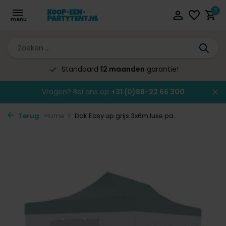
0
Standaard
12 maanden
garantie!
Vragen? Bel ons op
+31 (0)88-22 66 300
Terug
Home
Dak Easy up grijs 3x6m luxe pa...