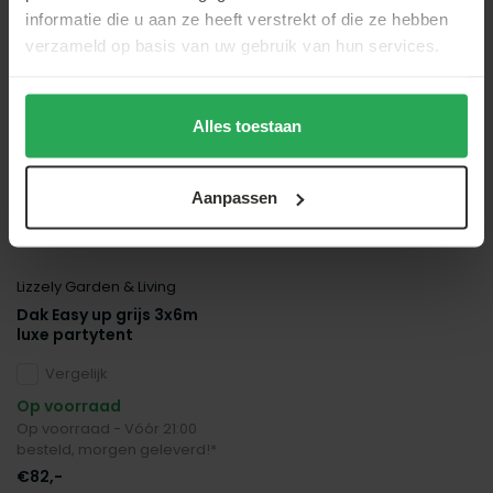
Recent door jou bekeken
informatie die u aan ze heeft verstrekt of die ze hebben
verzameld op basis van uw gebruik van hun services.
Alles toestaan
Aanpassen
Lizzely Garden & Living
Dak Easy up grijs 3x6m
luxe partytent
Vergelijk
Op voorraad
Op voorraad - Vóór 21:00
besteld, morgen geleverd!*
€82,-