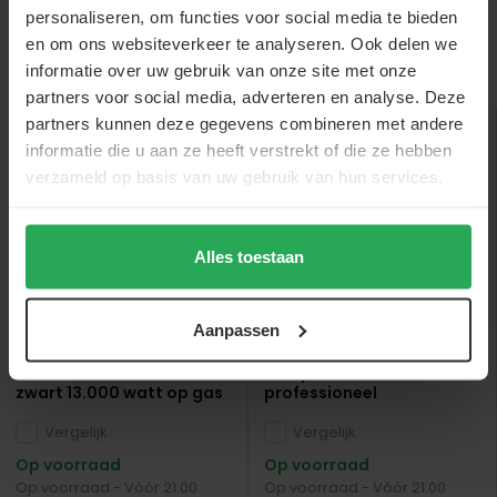
personaliseren, om functies voor social media te bieden
en om ons websiteverkeer te analyseren. Ook delen we
Anderen bekeken ook
informatie over uw gebruik van onze site met onze
partners voor social media, adverteren en analyse. Deze
partners kunnen deze gegevens combineren met andere
informatie die u aan ze heeft verstrekt of die ze hebben
sale
verzameld op basis van uw gebruik van hun services.
Alles toestaan
Aanpassen
Lizzely Garden & Living
Lizzely Garden & Living
Heater terrasverwarmer
Partytent 3x4m wit semi
zwart 13.000 watt op gas
professioneel
Vergelijk
Vergelijk
Op voorraad
Op voorraad
Op voorraad - Vóór 21:00
Op voorraad - Vóór 21:00