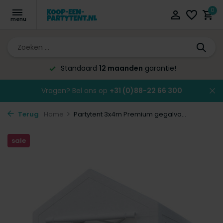
0
Altijd de laagste
prijsgarantie!
Vragen? Bel ons op
+31 (0)88-22 66 300
Terug
Home
Partytent 3x4m Premium gegalva...
sale