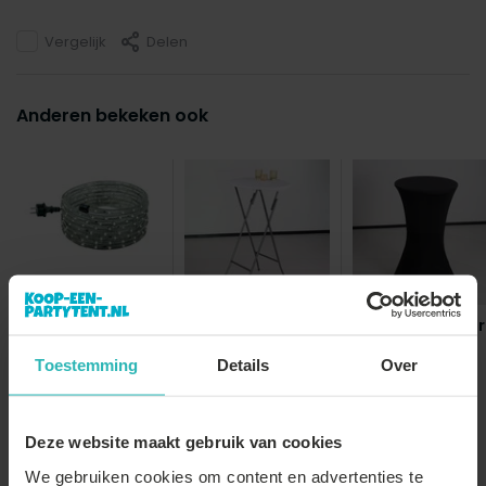
Vergelijk
Delen
Anderen bekeken ook
Lichtslang LED 9m
Statafel wit 60cm
Stretch rok zwar
breed blad
statafelrok
statafel 6...
Toestemming
Details
Over
€44,-
€39,-
€27,-
€7,-
Deze website maakt gebruik van cookies
We gebruiken cookies om content en advertenties te