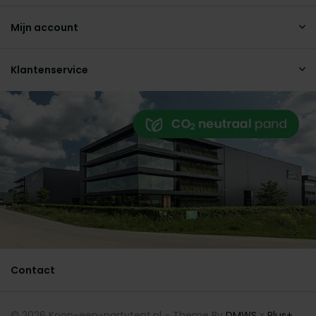
Mijn account
Klantenservice
Contact
© 2026 Koop-een-partytent.nl - Theme By
DMWS
x
Plus+