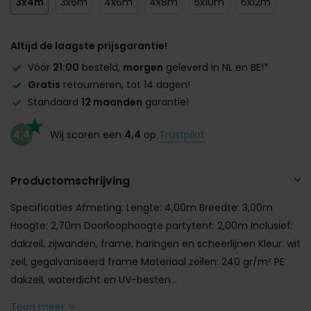
3x4m
3x6m
4x6m
4x8m
5x10m
6x12m
Altijd de laagste prijsgarantie!
Vóór
21:00
besteld,
morgen
geleverd in NL en BE!*
Gratis
retourneren, tot 14 dagen!
Standaard
12 maanden
garantie!
4,4
Wij scoren een
4,4
op
Trustpilot
Productomschrijving
Specificaties Afmeting: Lengte: 4,00m Breedte: 3,00m
Hoogte: 2,70m Doorloophoogte partytent: 2,00m Inclusief:
dakzeil, zijwanden, frame, haringen en scheerlijnen Kleur: wit
zeil, gegalvaniseerd frame Materiaal zeilen: 240 gr/m² PE
dakzeil, waterdicht en UV-besten...
Toon meer