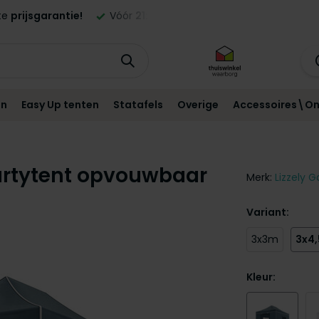
besteld,
morgen
geleverd in NL en BE!*
Standaard
12 maa
en
Easy Up tenten
Statafels
Overige
Accessoires\On
partytent opvouwbaar
Merk:
Lizzely G
Variant:
3x3m
3x4
Kleur: