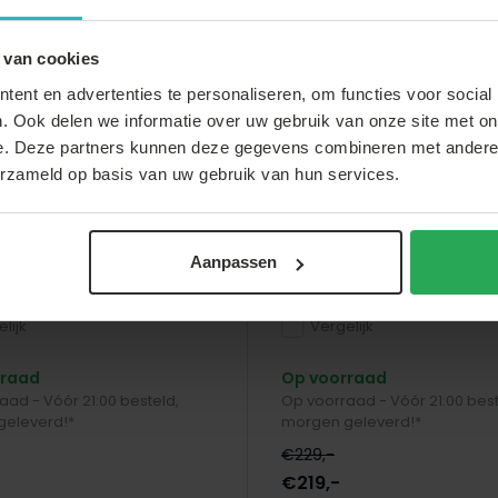
 van cookies
ent en advertenties te personaliseren, om functies voor social
. Ook delen we informatie over uw gebruik van onze site met on
e. Deze partners kunnen deze gegevens combineren met andere i
erzameld op basis van uw gebruik van hun services.
arden & Living
Lizzely Garden & Living
Aanpassen
 3x3m grijs luxe
Partytent 3x4m grijs se
ent opvouwbaar
professioneel
lijk
Vergelijk
rraad
Op voorraad
aad - Vóór 21:00 besteld,
Op voorraad - Vóór 21:00 best
geleverd!*
morgen geleverd!*
€229,-
€219,-