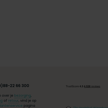
0)88-22 66 300
 over je
bezorging
,
ng
of
retour
, vind je op
lantenservice
pagina