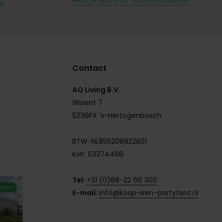
g
Meld je aan voor onze nieuwsbrief
Contact
AQ Living B.V.
Wisent 7
5236PX 's-Hertogenbosch
BTW: NL855208922B01
KvK: 63374498
Tel:
+31 (0)88-22 66 300
E-mail:
info@koop-een-partytent.nl