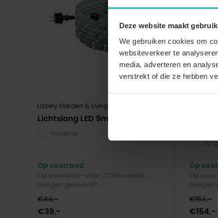
Deze website maakt gebruik
We gebruiken cookies om cont
websiteverkeer te analyseren
media, adverteren en analys
verstrekt of die ze hebben v
Lizzely Garden & Living
Lizzely G
Lichtslang LED 9m
Easy up
partyt
Vergelijk
Verge
Op voorraad
Op voo
Op voorraad - Vóór 21:00 besteld,
Op voorr
morgen geleverd!*
morgen 
€44,-
€164,-
€39,-
€154,-