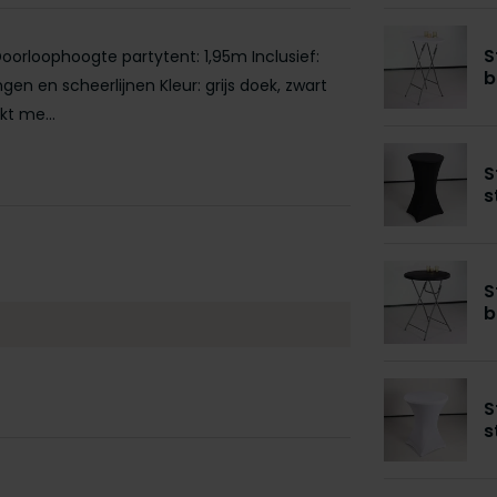
S
Doorloophoogte partytent: 1,95m Inclusief:
b
gen en scheerlijnen Kleur: grijs doek, zwart
kt me...
S
s
S
b
S
s