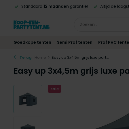
en
garantie!
Altijd de laagste
prijsgarantie!
Vóór
21:00
Goedkope tenten
Semi Prof tenten
Prof PVC tent
Terug
Home
Easy up 3x4,5m grijs luxe part...
Easy up 3x4,5m grijs luxe 
sale