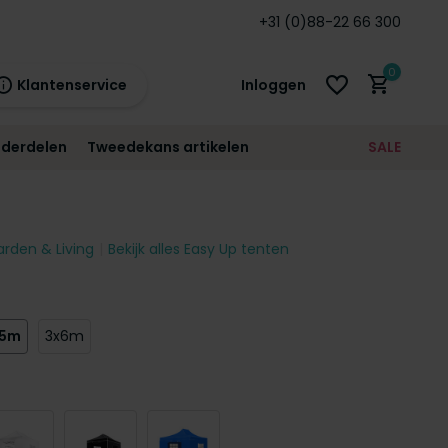
nden
garantie!
+31 (0)88-22 66 300
0
Klantenservice
Inloggen
derdelen
Tweedekans artikelen
SALE
21:00
morgen
12 maanden
prijsgarantie!
arden & Living
Bekijk alles Easy Up tenten
Account aanmaken
Account aanmaken
,5m
3x6m