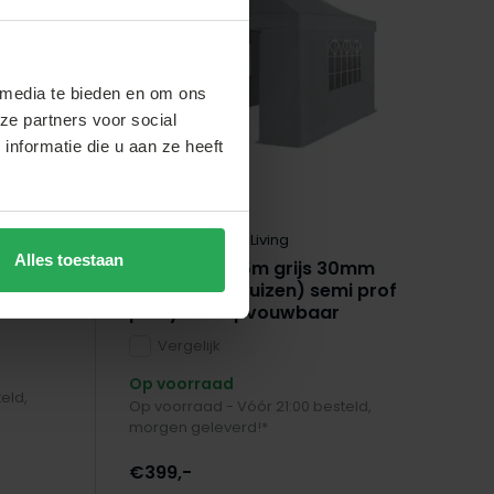
 media te bieden en om ons
ze partners voor social
nformatie die u aan ze heeft
Lizzely Garden & Living
Liz
Alles toestaan
mi
Easy up 3x4,5m grijs 30mm
Ea
(aluminium buizen) semi prof
(a
partytent opvouwbaar
p
Vergelijk
Op
Op voorraad
eld,
Op
Op voorraad - Vóór 21:00 besteld,
mo
morgen geleverd!*
€5
€399,-
€