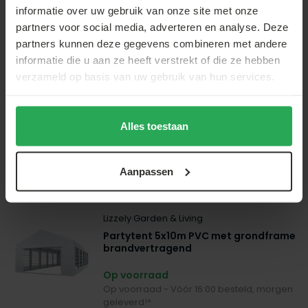
informatie over uw gebruik van onze site met onze
partners voor social media, adverteren en analyse. Deze
Lizzely Garden & Living
partners kunnen deze gegevens combineren met andere
Partytent 4x8m PVC met grondframe
informatie die u aan ze heeft verstrekt of die ze hebben
brandvertragend
verzameld op basis van uw gebruik van hun services.
Op voorraad
Op voorraad - Vóór 21:00 besteld, morgen
geleverd!*
Alles toestaan
€899,00
€869,00
Aanpassen
Lizzely Garden & Living
Partytent 5x10m PVC met grondframe
brandvertragend
Op voorraad
Op voorraad - Vóór 16:00 besteld, morgen
geleverd!*