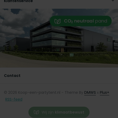
Klantenservice
Contact
© 2026 Koop-een-partytent.nl - Theme By
DMWS
x
Plus+
RSS-feed
Wij zijn
klimaatbewust