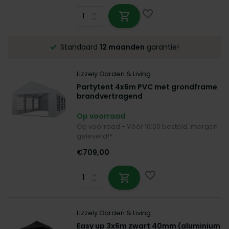
E!*
Standaard
12 maanden
garantie!
Lizzely Garden & Living
Partytent 4x6m PVC met grondframe
brandvertragend
Op voorraad
Op voorraad - Vóór 16:00 besteld, morgen
geleverd!*
€709,00
Lizzely Garden & Living
Easy up 3x6m zwart 40mm (aluminium