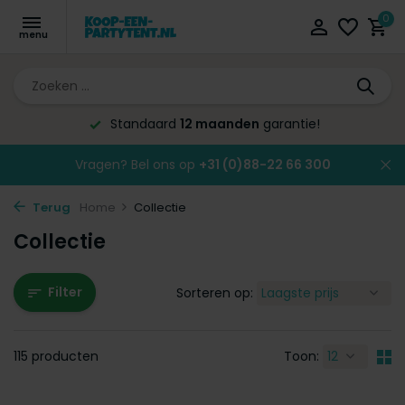
0
Standaard
12 maanden
garantie!
Vragen? Bel ons op
+31 (0)88-22 66 300
Terug
Home
Collectie
Collectie
Filter
Sorteren op:
115 producten
Toon: