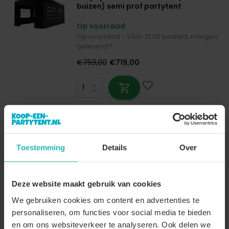
buizen) semi prof partytent
opvouwbaar
Op voorraad
Op voorraad - Vóór 21:00 besteld, morgen
geleverd!*
€759,00
€719,00
Lizzely Garden & Living
Partytent 6x12m Premium
gegalvaniseerde buizen
Toestemming
Details
Over
Op voorraad
Voorbestelling
Deze website maakt gebruik van cookies
€829,00
We gebruiken cookies om content en advertenties te
personaliseren, om functies voor social media te bieden
en om ons websiteverkeer te analyseren. Ook delen we