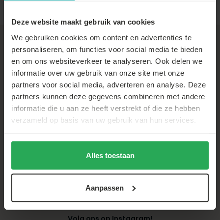
Deze website maakt gebruik van cookies
We gebruiken cookies om content en advertenties te
personaliseren, om functies voor social media te bieden
+31 (0)88-22 66 300
en om ons websiteverkeer te analyseren. Ook delen we
Vragen over je
bezorging
,
informatie over uw gebruik van onze site met onze
betaling
of
retour
, vind je
op onze
klantenservice
partners voor social media, adverteren en analyse. Deze
pagina
partners kunnen deze gegevens combineren met andere
informatie die u aan ze heeft verstrekt of die ze hebben
verzameld op basis van uw gebruik van hun services.
Alles toestaan
Aanpassen
Thuiswinkel Waarborg
Volg ons op Instagram!