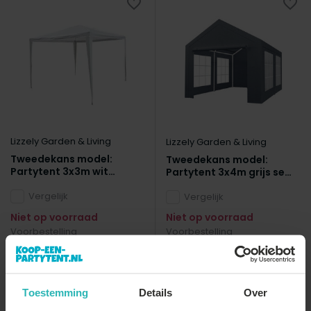
Lizzely Garden & Living
Lizzely Garden & Living
Tweedekans model:
Tweedekans model:
Partytent 3x3m wit
Partytent 3x4m grijs semi
budget zonder zijwanden
professioneel
Vergelijk
Vergelijk
Niet op voorraad
Niet op voorraad
Voorbestelling
Voorbestelling
€19,50
€142,-
Bekijken
Bekijken
Toestemming
Details
Over