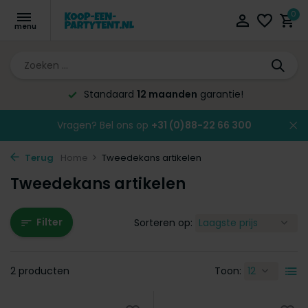
0
Standaard
12 maanden
garantie!
Vragen? Bel ons op
+31 (0)88-22 66 300
Terug
Home
Tweedekans artikelen
Tweedekans artikelen
Filter
Sorteren op:
2 producten
Toon: