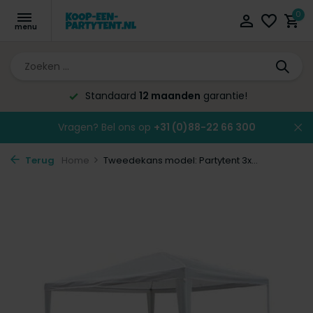
0
Standaard
12 maanden
garantie!
Vragen? Bel ons op
+31 (0)88-22 66 300
Terug
Home
Tweedekans model: Partytent 3x...