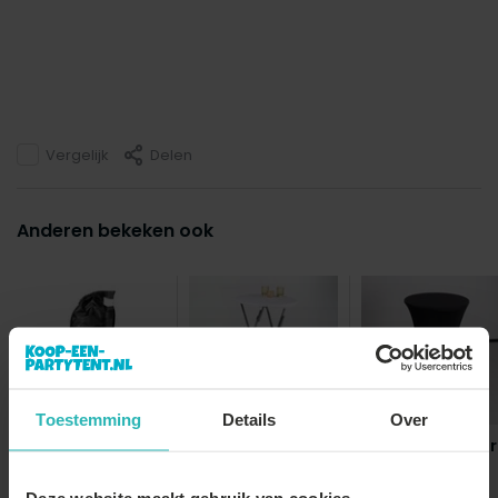
Vergelijk
Delen
Anderen bekeken ook
Gewichtzak
Toestemming
Details
Over
partytent
Statafel wit 60cm
Stretch rok zwar
breed blad
statafelrok
statafel 6...