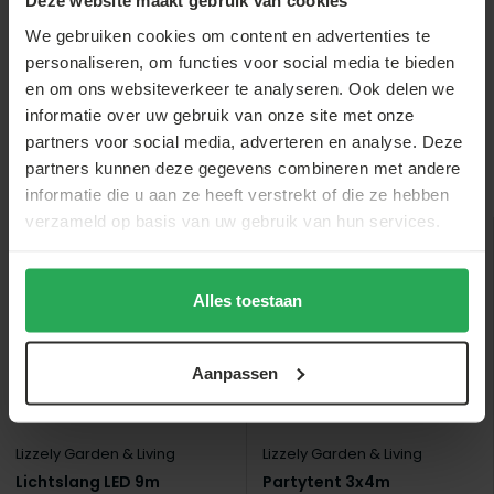
Deze website maakt gebruik van cookies
€2,-
€27,-
€7,-
We gebruiken cookies om content en advertenties te
personaliseren, om functies voor social media te bieden
en om ons websiteverkeer te analyseren. Ook delen we
informatie over uw gebruik van onze site met onze
partners voor social media, adverteren en analyse. Deze
partners kunnen deze gegevens combineren met andere
Anderen bekeken ook
informatie die u aan ze heeft verstrekt of die ze hebben
verzameld op basis van uw gebruik van hun services.
sale
sale
Alles toestaan
Aanpassen
Lizzely Garden & Living
Lizzely Garden & Living
Lichtslang LED 9m
Partytent 3x4m