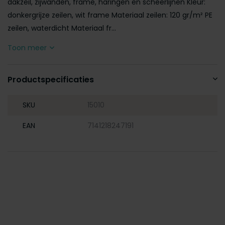
dakzeil, zijwanden, frame, haringen en scheerlijnen Kleur:
donkergrijze zeilen, wit frame Materiaal zeilen: 120 gr/m² PE
zeilen, waterdicht Materiaal fr...
Toon meer
Productspecificaties
SKU
15010
EAN
7141218247191