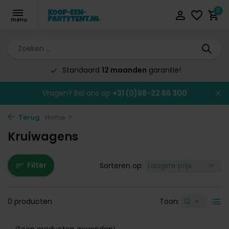
0
Standaard
12 maanden
garantie!
Vragen? Bel ons op
+31 (0)88-22 66 300
Terug
Home
Kruiwagens
Filter
Sorteren op:
0 producten
Toon: