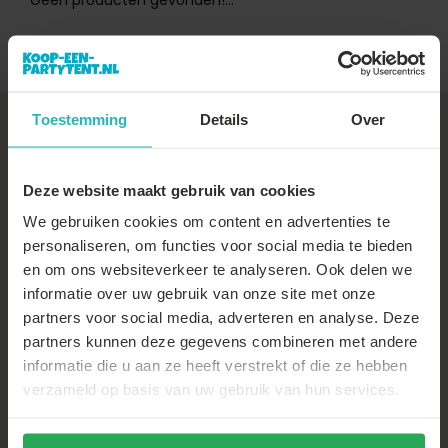
Geen producten gevonden!...
Toestemming
Details
Over
+31 (0)88-22 66 300
Vragen over je
bezorging
,
Deze website maakt gebruik van cookies
betaling
of
retour
, vind je
op onze
klantenservice
We gebruiken cookies om content en advertenties te
pagina
personaliseren, om functies voor social media te bieden
en om ons websiteverkeer te analyseren. Ook delen we
informatie over uw gebruik van onze site met onze
partners voor social media, adverteren en analyse. Deze
partners kunnen deze gegevens combineren met andere
informatie die u aan ze heeft verstrekt of die ze hebben
verzameld op basis van uw gebruik van hun services.
Thuiswinkel Waarborg