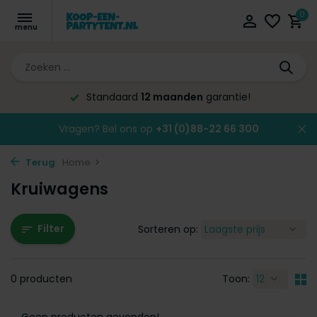
0
Standaard
12 maanden
garantie!
Vragen? Bel ons op
+31 (0)88-22 66 300
Terug
Home
Kruiwagens
Filter
Sorteren op:
0 producten
Toon: