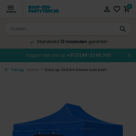
0
Standaard
12 maanden
garantie!
Vragen? Bel ons op
+31 (0)88-22 66 300
Terug
Home
Easy up 3x4,5m blauw luxe part...