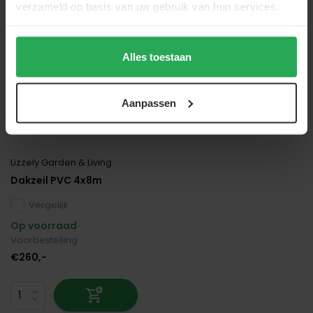
verzameld op basis van uw gebruik van hun services.
Alles toestaan
Aanpassen
Lizzely Garden & Living
Dakzeil PVC 4x8m
Vergelijk
Op voorraad
Voorbestelling
€260,-