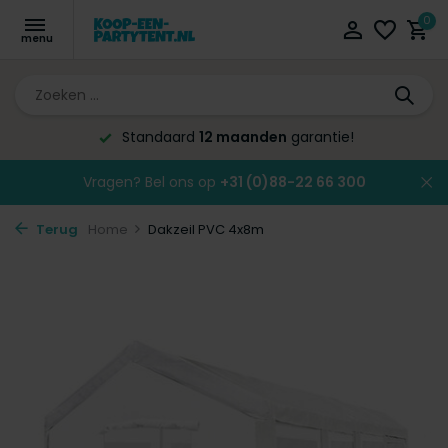
0
Standaard
12 maanden
garantie!
Vragen? Bel ons op
+31 (0)88-22 66 300
Terug
Home
Dakzeil PVC 4x8m