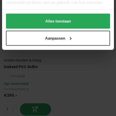
verzameld op basis van uw gebruik van hun services.
Alles toestaan
Aanpassen
Lizzely Garden & Living
Dakzeil PVC 4x8m
Vergelijk
Op voorraad
Voorbestelling
€260,-