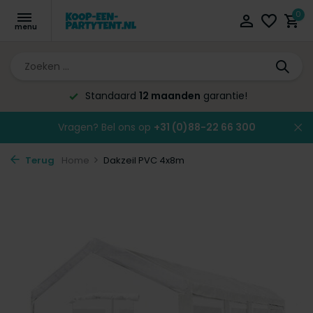
0
Standaard
12 maanden
garantie!
Vragen? Bel ons op
+31 (0)88-22 66 300
Terug
Home
Dakzeil PVC 4x8m