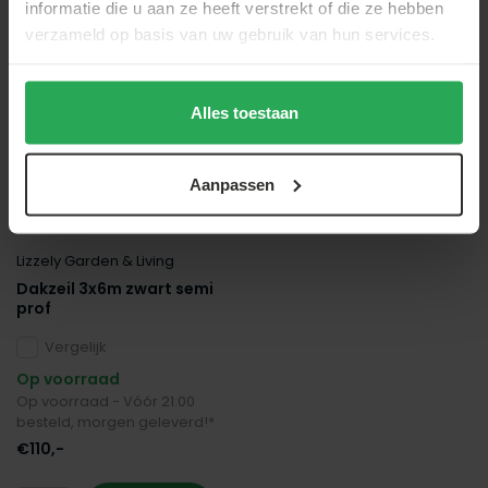
informatie die u aan ze heeft verstrekt of die ze hebben
verzameld op basis van uw gebruik van hun services.
Alles toestaan
Aanpassen
Lizzely Garden & Living
Dakzeil 3x6m zwart semi
prof
Vergelijk
Op voorraad
Op voorraad - Vóór 21:00
besteld, morgen geleverd!*
€110,-