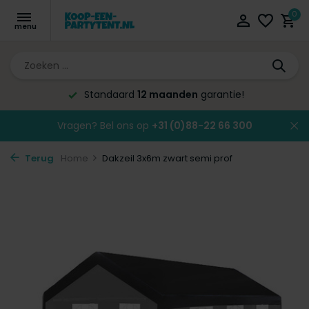
0
Standaard
12 maanden
garantie!
Vragen? Bel ons op
+31 (0)88-22 66 300
Terug
Home
Dakzeil 3x6m zwart semi prof