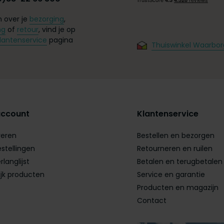
 over je
bezorging
,
ng
of
retour
, vind je op
lantenservice
pagina
Thuiswinkel Waarbor
account
Klantenservice
reren
Bestellen en bezorgen
estellingen
Retourneren en ruilen
rlanglijst
Betalen en terugbetalen
ijk producten
Service en garantie
Producten en magazijn
Contact