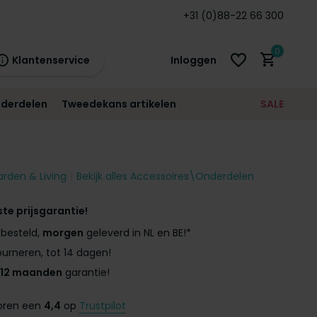
 en BE!*
Standaard
12 maanden
+31 (0)88-22 66 300
garantie!
0
Klantenservice
Inloggen
derdelen
Tweedekans artikelen
SALE
21:00
morgen
12 maanden
prijsgarantie!
arden & Living
Bekijk alles Accessoires\Onderdelen
Account aanmaken
Account aanmaken
ste prijsgarantie!
besteld,
morgen
geleverd in NL en BE!*
urneren, tot 14 dagen!
12 maanden
garantie!
coren een
4,4
op
Trustpilot