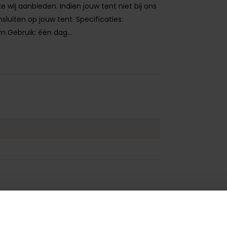
 wij aanbieden. Indien jouw tent niet bij ons
luiten op jouw tent. Specificaties:
 Gebruik: één dag...