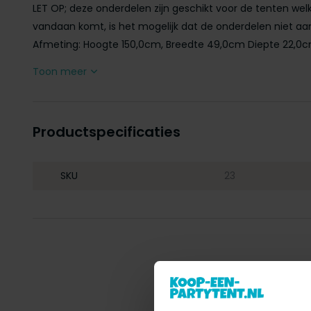
LET OP; deze onderdelen zijn geschikt voor de tenten welke
vandaan komt, is het mogelijk dat de onderdelen niet aans
Afmeting: Hoogte 150,0cm, Breedte 49,0cm Diepte 22,0cm
Toon meer
Productspecificaties
SKU
23