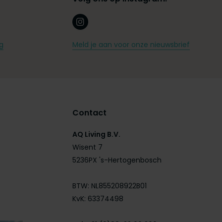
g
Meld je aan voor onze nieuwsbrief
Contact
AQ Living B.V.
Wisent 7
5236PX 's-Hertogenbosch
BTW: NL855208922B01
KvK: 63374498