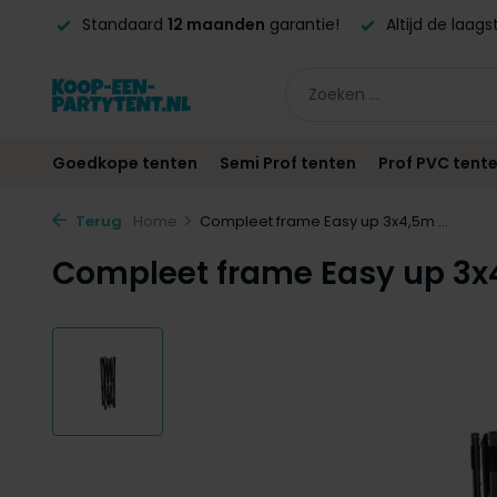
 BE!*
Standaard
12 maanden
garantie!
Altijd de laag
Goedkope tenten
Semi Prof tenten
Prof PVC tent
Terug
Home
Compleet frame Easy up 3x4,5m ...
Compleet frame Easy up 3x4