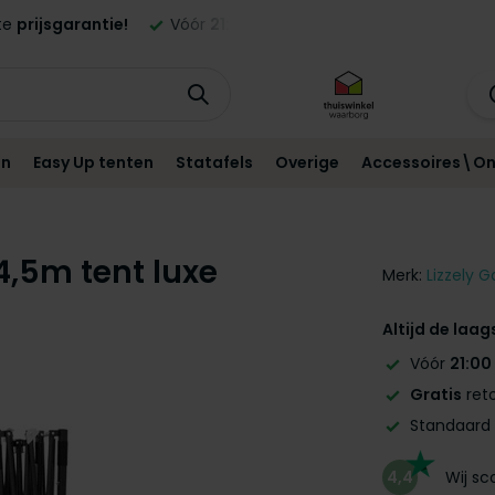
ste
prijsgarantie!
Vóór
21:00
besteld,
morgen
geleverd in NL
en
Easy Up tenten
Statafels
Overige
Accessoires\On
,5m tent luxe
Merk:
Lizzely G
Altijd de laag
Vóór
21:00
Gratis
reto
Standaard
4,4
Wij s