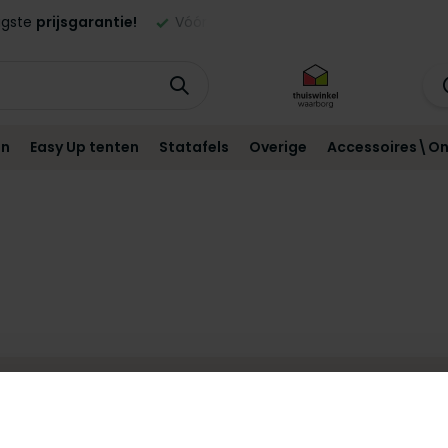
aagste
prijsgarantie!
Vóór
21:00
besteld,
morgen
geleverd in
en
Easy Up tenten
Statafels
Overige
Accessoires\On
0)88-22 66 300