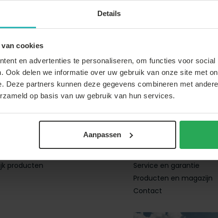
 over je
bezorging
,
Details
ng
of
retour
, vind je op
lantenservice
pagina
Thuiswinkel Waarbor
 van cookies
ent en advertenties te personaliseren, om functies voor social
. Ook delen we informatie over uw gebruik van onze site met on
e. Deze partners kunnen deze gegevens combineren met andere i
erzameld op basis van uw gebruik van hun services.
account
Klantenservice
reren
Bestellen en bezorgen
Aanpassen
estellingen
Retourneren en ruilen
rlanglijst
Betalen en terugbetalen
ijk producten
Service en garantie
Producten en magazijn
Contact