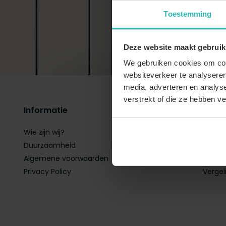
Vragen
Toestemming
betali
onze
k
Deze website maakt gebruik
We gebruiken cookies om cont
websiteverkeer te analyseren
media, adverteren en analys
verstrekt of die ze hebben v
Informatie
Mijn 
Wie zijn wij?
Regist
Duurzaamheid
Mijn b
Algemene voorwaarden
Mijn ve
Privacy Policy
Vergel