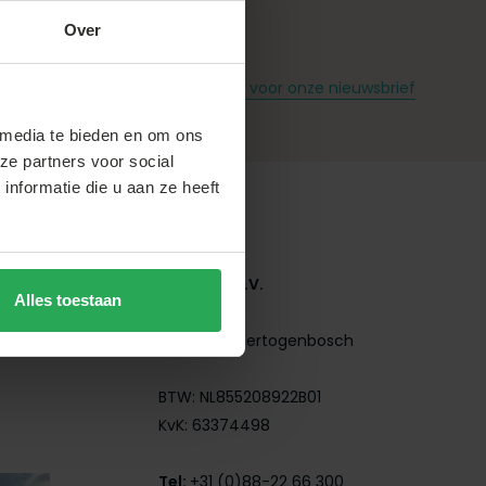
Over
g
Meld je aan voor onze nieuwsbrief
 media te bieden en om ons
ze partners voor social
nformatie die u aan ze heeft
Contact
AQ Living B.V.
Alles toestaan
Wisent 7
5236PX 's-Hertogenbosch
BTW: NL855208922B01
KvK: 63374498
Tel:
+31 (0)88-22 66 300