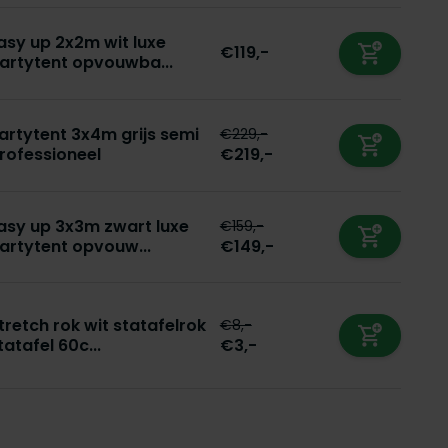
asy up 2x2m wit luxe
€119,-
artytent opvouwba...
artytent 3x4m grijs semi
€229,-
rofessioneel
€219,-
asy up 3x3m zwart luxe
€159,-
artytent opvouw...
€149,-
tretch rok wit statafelrok
€8,-
tatafel 60c...
€3,-