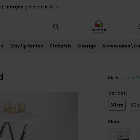
ld,
morgen
geleverd in NL en BE!*
Standaard
12 maanden
g
en
Easy Up tenten
Statafels
Overige
Accessoires\On
d
Merk:
Lizzely G
Variant:
60cm
80
Kleur: