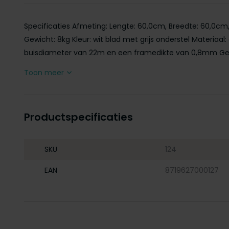
Specificaties Afmeting: Lengte: 60,0cm, Breedte: 60,0cm
Gewicht: 8kg Kleur: wit blad met grijs onderstel Materia
buisdiameter van 22m en een framedikte van 0,8mm Gebru
Toon meer
Productspecificaties
SKU
124
EAN
8719627000127