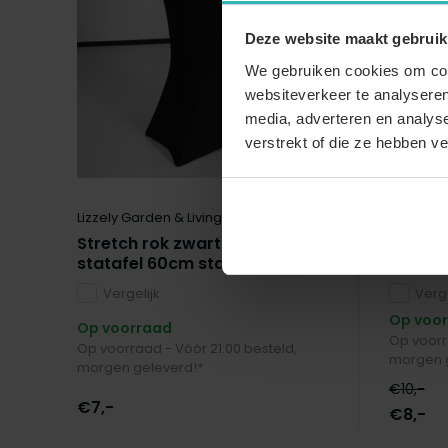
Deze website maakt gebruik
We gebruiken cookies om cont
websiteverkeer te analyseren
media, adverteren en analys
verstrekt of die ze hebben v
Lizzely Garden & Living
Lizzely G
Stretch rok zwart statafelrok
Stretch
statafel 60cm statafelhoes
stataf
Vergelijk
Verge
Op voo
Op voorraad
Op voorr
Op voorraad - Vóór 21:00 besteld,
morgen g
morgen geleverd!*
€10,-
€7,-
€8,-