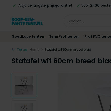
ntie!
Altijd de laagste
prijsgarantie!
Vóór
21:00
beste
Goedkope tenten
Semi Prof tenten
Prof PVC tent
Terug
Home
Statafel wit 60cm breed blad
Statafel wit 60cm breed bla