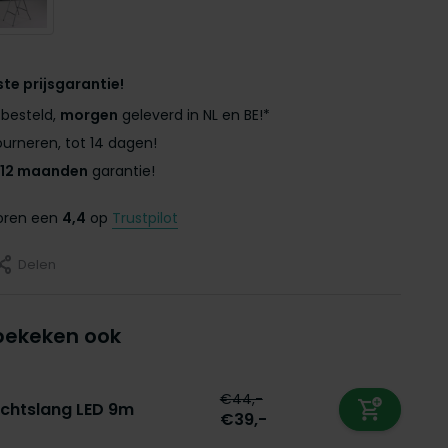
ste prijsgarantie!
besteld,
morgen
geleverd in NL en BE!*
urneren, tot 14 dagen!
12 maanden
garantie!
coren een
4,4
op
Trustpilot
Delen
bekeken ook
€44,-
ichtslang LED 9m
€39,-