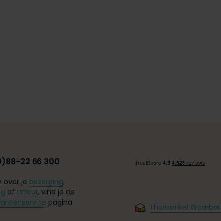
0)88-22 66 300
 over je
bezorging
,
ng
of
retour
, vind je op
lantenservice
pagina
Thuiswinkel Waarbor