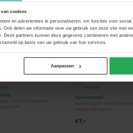
 van cookies
ent en advertenties te personaliseren, om functies voor social
. Ook delen we informatie over uw gebruik van onze site met on
e. Deze partners kunnen deze gegevens combineren met andere i
erzameld op basis van uw gebruik van hun services.
arden & Living
Lizzely Garden & Living
Aanpassen
 rok grijs statafelrok
Stretch rok blauw stata
el 60cm statafelhoes
statafel 60cm statafel
lijk
Vergelijk
rraad
Op voorraad
aad - Vóór 21:00 besteld,
Op voorraad - Vóór 21:00 best
eleverd!*
morgen geleverd!*
€7,-