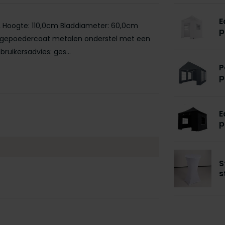
E
, Hoogte: 110,0cm Bladdiameter: 60,0cm
p
al: gepoedercoat metalen onderstel met een
ikersadvies: ges...
P
p
E
p
S
s