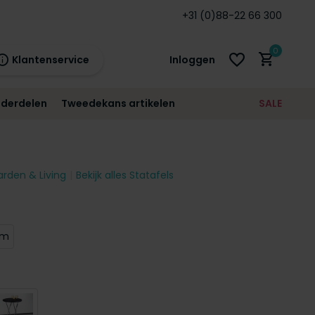
arantie!
+31 (0)88-22 66 300
0
Klantenservice
Inloggen
derdelen
Tweedekans artikelen
SALE
21:00
morgen
12 maanden
prijsgarantie!
arden & Living
Bekijk alles Statafels
Account aanmaken
Account aanmaken
cm