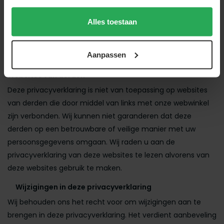
nog maximaal een jaar voor de beschreven statistische
doeleinden. De gegevens worden vervolgens gewist, tenzij
Alles toestaan
er een wettelijke plicht is die langer bewaren vereist (zoals
de fiscale bewaarplicht van zeven jaar voor
Aanpassen
betaalgegevens).
Websites van derden
Deze privacyverklaring is niet van toepassing op websites
van derden die door middel van links met onze webwinkel
zijn verbonden. Wij kunnen niet garanderen dat deze
derden op een betrouwbare of veilige manier met uw
persoonsgegevens omgaan. Wij raden u aan de
privacyverklaring van deze websites te lezen alvorens van
deze websites gebruik te maken.
Wijzigingen in deze privacyverklaring
Wij behouden ons het recht voor om wijzigingen aan te
brengen in deze privacyverklaring. Het verdient aanbeveling