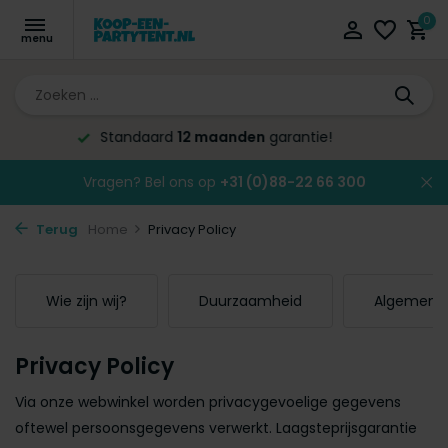
0
Altijd de laagste
prijsgarantie!
Vragen? Bel ons op
+31 (0)88-22 66 300
Terug
Home
Privacy Policy
Wie zijn wij?
Duurzaamheid
Algemene
Privacy Policy
Via onze webwinkel worden privacygevoelige gegevens
oftewel persoonsgegevens verwerkt. Laagsteprijsgarantie