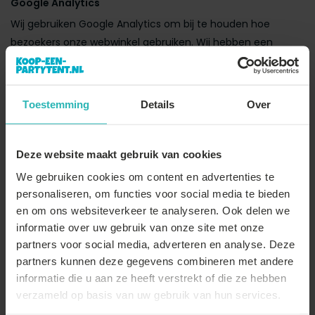
Google Analytics
Wij gebruiken Google Analytics om bij te houden hoe
bezoekers onze webwinkel gebruiken. Wij hebben een
bewerkersovereenkomst met Google gesloten om
afspraken te maken over de omgang met onze data.
Verder hebben wij Google niet toegestaan de verkregen
Toestemming
Details
Over
Analytics informatie te gebruiken voor andere Google
diensten, tot slot laten wij de IP-adressen anonimiseren.
Deze website maakt gebruik van cookies
Beveiliging
We gebruiken cookies om content en advertenties te
Wij nemen beveiligingsmaatregelen om misbruik van en
personaliseren, om functies voor social media te bieden
ongeautoriseerde toegang tot persoonsgegevens te
en om ons websiteverkeer te analyseren. Ook delen we
beperken.
informatie over uw gebruik van onze site met onze
Bewaartermijnen
partners voor social media, adverteren en analyse. Deze
partners kunnen deze gegevens combineren met andere
De hierboven beschreven persoonsgegevens worden
informatie die u aan ze heeft verstrekt of die ze hebben
bewaard voor zo lang als nodig om uw bestellingen af te
verzameld op basis van uw gebruik van hun services.
handelen, inclusief garantie. Daarna bewaren wij gegevens