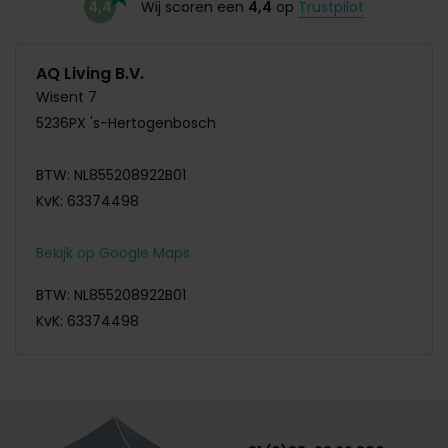
4,4
Wij scoren een
4,4
op
Trustpilot
AQ Living B.V.
Wisent 7
5236PX 's-Hertogenbosch
BTW: NL855208922B01
KvK: 63374498
Bekijk op Google Maps
BTW: NL855208922B01
KvK: 63374498